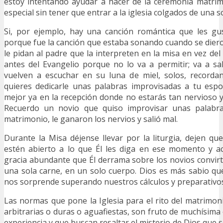
estoy intentando ayudar a hacer de la ceremonia matrim
especial sin tener que entrar a la iglesia colgados de una so
Si, por ejemplo, hay una canción romántica que les g
porque fue la canción que estaba sonando cuando se dier
le pidan al padre que la interpreten en la misa en vez de
antes del Evangelio porque no lo va a permitir; va a sa
vuelven a escuchar en su luna de miel, solos, record
quieres dedicarle unas palabras improvisadas a tu espo
mejor ya en la recepción donde no estarás tan nervioso 
Recuerdo un novio que quiso improvisar unas palabr
matrimonio, le ganaron los nervios y salió mal.
Durante la Misa déjense llevar por la liturgia, dejen qu
estén abierto a lo que Él les diga en ese momento y ac
gracia abundante que Él derrama sobre los novios convir
una sola carne, en un solo cuerpo. Dios es más sabio q
nos sorprende superando nuestros cálculos y preparativo
Las normas que pone la Iglesia para el rito del matrim
arbitrarias o duras o aguafiestas, son fruto de muchísima 
experiencia y que buscan resaltar el misterio de Dios que 