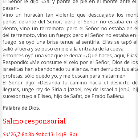
El Señor le dijo: «Sal y ponte de pie en el monte ante el
pasar!»
Vino un huracán tan violento que descuajaba los monte
peñas delante del Señor; pero el Señor no estaba en el
viento, vino un terremoto; pero el Señor no estaba en 
del terremoto, vino un fuego; pero el Señor no estaba en 
fuego, se oyó una brisa tenue; al sentirla, Elías se tapó e
salió afuera y se puso en pie a la entrada de la cueva.
Entonces oyó una voz que le decía: «¿Qué haces, aquí, Elía
Respondió: «Me consume el celo por el Señor, Dios de los 
israelitas han abandonado tu alianza, han derruido tus alt
profetas; sólo quedo yo, y me buscan para matarme.»
El Señor dijo: «Desanda tu camino hacia el desierto 
llegues, unge rey de Siria a Jazael, rey de Israel a Jehú, h
sucesor tuyo a Eliseo, hijo de Safat, de Prado Bailén.»
Palabra de Dios.
Salmo responsorial
Sal
26,7-8a.8b-9abc.13-14 (R.: 8b)