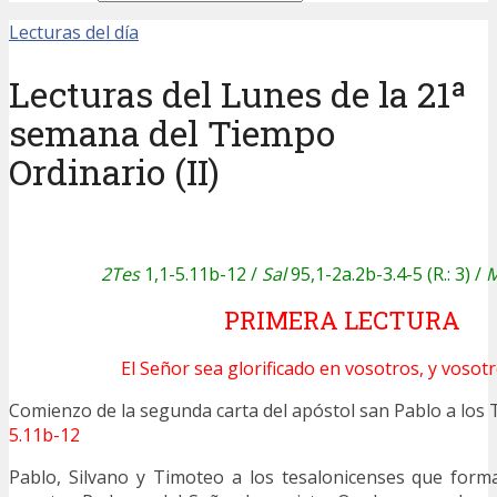
Lecturas del día
Lecturas del Lunes de la 21ª
semana del Tiempo
Ordinario (II)
2Tes
1,1-5.11b-12 /
Sal
95,1-2a.2b-3.4-5 (R.: 3) /
M
PRIMERA LECTURA
El Señor sea glorificado en vosotros, y vosotr
Comienzo de la segunda carta del apóstol san Pablo a l
5.11b-12
Pablo, Silvano y Timoteo a los tesalonicenses que forma