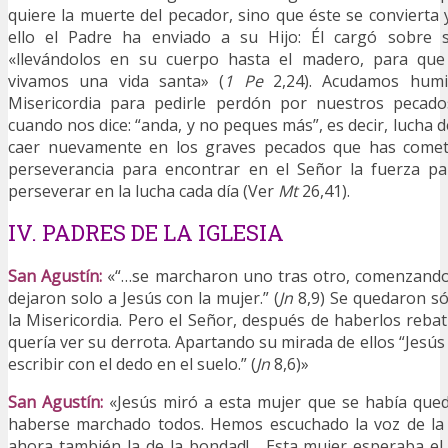
quiere la muerte del pecador, sino que éste se convierta y
ello el Padre ha enviado a su Hijo: Él cargó sobre s
«llevándolos en su cuerpo hasta el madero, para que
vivamos una vida santa» (
1 Pe
2,24). Acudamos humi
Misericordia para pedirle perdón por nuestros pecad
cuando nos dice: “anda, y no peques más”, es decir, lucha
caer nuevamente en los graves pecados que has cometi
perseverancia para encontrar en el Señor la fuerza pa
perseverar en la lucha cada día (Ver
Mt
26,41).
IV. PADRES DE LA IGLESIA
San Agustín:
«“…se marcharon uno tras otro, comenzando 
dejaron solo a Jesús con la mujer.” (
Jn
8,9) Se quedaron sól
la Misericordia. Pero el Señor, después de haberlos rebati
quería ver su derrota. Apartando su mirada de ellos “Jesús 
escribir con el dedo en el suelo.” (
Jn
8,6)»
San Agustín:
«Jesús miró a esta mujer que se había que
haberse marchado todos. Hemos escuchado la voz de la j
ahora también la de la bondad!… Esta mujer esperaba el