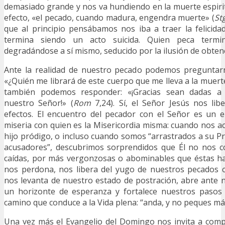
demasiado grande y nos va hundiendo en la muerte espiri
efecto, «el pecado, cuando madura, engendra muerte» (
St
que al principio pensábamos nos iba a traer la felicid
termina siendo un acto suicida. Quien peca termi
degradándose a sí mismo, seducido por la ilusión de obten
Ante la realidad de nuestro pecado podemos preguntar
«¿Quién me librará de este cuerpo que me lleva a la muerte
también podemos responder: «¡Gracias sean dadas a 
nuestro Señor!» (
Rom
7,24). Sí, el Señor Jesús nos lib
efectos. El encuentro del pecador con el Señor es un 
miseria con quien es la Misericordia misma: cuando nos a
hijo pródigo, o incluso cuando somos “arrastrados a su P
acusadores”, descubrimos sorprendidos que Él no nos 
caídas, por más vergonzosas o abominables que éstas ha
nos perdona, nos libera del yugo de nuestros pecados c
nos levanta de nuestro estado de postración, abre ante
un horizonte de esperanza y fortalece nuestros pasos
camino que conduce a la Vida plena: “anda, y no peques má
Una vez más el Evangelio del Domingo nos invita a com