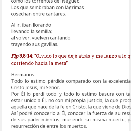
como los torrentes del Negueb.
Los que sembraban con lágrimas
cosechan entre cantares.
Al ir, iban llorando
llevando la semilla;
al volver, vuelven cantando,
trayendo sus gavillas.
Flp
3,8-14:
“Olvido lo que dejé atrás y me lanzo a lo q
corriendo hacia la meta”
Hermanos:
Todo lo estimo pérdida comparado con la excelencia 
Cristo Jesús, mi Señor.
Por Él lo perdí todo, y todo lo estimo basura con ta
estar unido a Él, no con mi propia justicia, la que pro­c
aquella que nace de la fe en Cristo, la que viene de Dios
Así podré conocerlo a Él, conocer la fuerza de su resur
de sus padecimientos, muriendo su misma muer­te, pa
resurrección de entre los muertos.