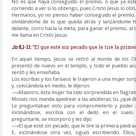
No es que haya conseguido el premio, o que ya esté
corriendo a ver si lo obtengo, pues Cristo Jesús lo obt
Hermanos, yo no pienso haber conseguido el premio. 
olvidándome de lo que queda atrás y lanzán­dome h
delante, corro hacia la meta, para ganar el premio, al
me llama en Cristo Jesús.
Jn
8,1-11:
“El que esté sin pecado que le tire la prime
En aquel tiempo, Jesús se retiró al monte de los Ol
presentó de nuevo en el templo, y todo el pueblo acu
sentó y les enseñaba.
Los escribas y los fariseos le trajeron a una mujer sorp
y, colocándola en medio, le dijeron:
—«Maestro, esta mujer ha sido sorprendida en flagrant
Moisés nos manda apedrear a las adúlteras; tú, ¿qué d
Le preguntaban esto para comprometerlo y poder a
inclinándose, escribía con el dedo en el suelo
preguntarle, se incorporó y les dijo:
—«El que esté sin pecado, que le tire la primera piedra»
E, inclinándose otra vez, siguió escribiendo. Ellos