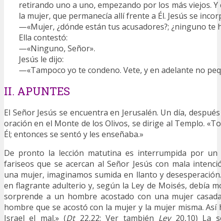
retirando uno a uno, empezando por los más viejos. Y 
la mujer, que permanecía allí frente a Él. Jesús se inco
—«Mujer, ¿dónde están tus acusadores?; ¿ninguno te
Ella contestó:
—«Ninguno, Señor».
Jesús le dijo:
—«Tampoco yo te condeno. Vete, y en adelante no pe
II. APUNTES
El Señor Jesús se encuentra en Jerusalén. Un día, después
oración en el Monte de los Olivos, se dirige al Templo. «T
Él; entonces se sentó y les enseñaba.»
De pronto la lección matutina es interrumpida por un
fariseos que se acercan al Señor Jesús con mala intenci
una mujer, imaginamos sumida en llanto y desesperación
en flagrante adulterio y, según la Ley de Moisés, debía m
sorprende a un hombre acostado con una mujer casada,
hombre que se acostó con la mujer y la mujer misma. Así
Israel el mal.» (
Dt
22,22; Ver también
Lev
20,10) La se