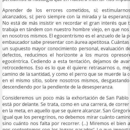
Aprender de los errores cometidos, sí; estimularno
alcanzados, sí; pero siempre con la mirada y la esperanz
No está de más insistir en recordar el gran interés que 
trabaja en tándem con nuestro hombre viejo, en que no
en nosotros mismos. El egocentrismo es el anzuelo de la p
embaucador sabe presentar con áurea apetitosa. Cuántas 
un supuesto mayor conocimiento personal, evaluación d
defectos, reducimos el horizonte a los muros opresor
egocéntrica. Cediendo a esta tentación, dejamos de avan
retrocedemos. Eso es lo que él quiere: retrasarnos o, mej
camino de la santidad, y como el perro que se muerde la c
en el mismo sitio, sobre nosotros mismos, desgastando
descendiendo por la pendiente de la desesperanza.
Consideremos un poco más la exhortación de San Pablo 
está por delante. Se trata, como en una carrera, de corre
en la meta, en aquello que se quiere alcanzar. San Gregor
igual que los peregrinos, no debemos mirar cuánto camin
sino cuánto nos falta por recorrer. (…) Miremos el bien a
nos contentemos con los logros pasados’. Lo que importa