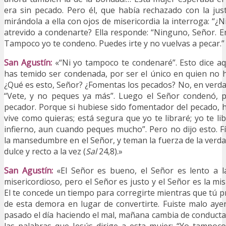
era sin pecado. Pero él, que había rechazado con la jus
mirándola a ella con ojos de misericordia la interroga: “¿
atrevido a condenarte? Ella responde: “Ninguno, Señor. E
Tampoco yo te condeno. Puedes irte y no vuelvas a pecar.” 
San Agustín:
«“Ni yo tampoco te condenaré”. Esto dice aq
has temido ser condenada, por ser el único en quien no 
¿Qué es esto, Señor? ¿Fomentas los pecados? No, en verdad
“Vete, y no peques ya más”. Luego el Señor condenó, p
pecador. Porque si hubiese sido fomentador del pecado, hu
vive como quieras; está segura que yo te libraré; yo te lib
infierno, aun cuando peques mucho”. Pero no dijo esto. F
la mansedumbre en el Señor, y teman la fuerza de la verda
dulce y recto a la vez (
Sal
24,8).»
San Agustín:
«El Señor es bueno, el Señor es lento a l
misericordioso, pero el Señor es justo y el Señor es la mi
El te concede un tiempo para corregirte mientras que tú p
de esta demora en lugar de convertirte. Fuiste malo aye
pasado el día haciendo el mal, mañana cambia de conducta!