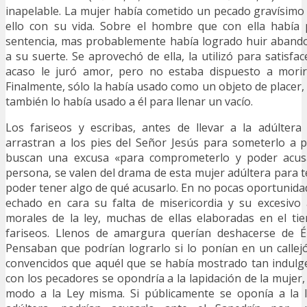
inapelable. La mujer había cometido un pecado gravísimo
ello con su vida. Sobre el hombre que con ella había
sentencia, mas probablemente había logrado huir aband
a su suerte. Se aprovechó de ella, la utilizó para satisfa
acaso le juró amor, pero no estaba dispuesto a morir 
Finalmente, sólo la había usado como un objeto de placer,
también lo había usado a él para llenar un vacío.
Los fariseos y escribas, antes de llevar a la adúltera
arrastran a los pies del Señor Jesús para someterlo a 
buscan una excusa «para comprometerlo y poder acusar
persona, se valen del drama de esta mujer adúltera para 
poder tener algo de qué acusarlo. En no pocas oportunidad
echado en cara su falta de misericordia y su excesiv
morales de la ley, muchas de ellas elaboradas en el t
fariseos. Llenos de amargura querían deshacerse de É
Pensaban que podrían lograrlo si lo ponían en un callejó
convencidos que aquél que se había mostrado tan indulg
con los pecadores se opondría a la lapidación de la mujer
modo a la Ley misma. Si públicamente se oponía a la l