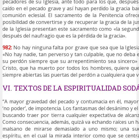
pecadores de su Iglesia, ante todo para los que, despué
caído en el pecado grave y así hayan perdido la gracia ba
comunión eclesial. El sacramento de la Penitencia ofre
posibilidad de convertirse y de recuperar la gracia de la ju
de la Iglesia presentan este sacramento como «la segunda
después del naufragio que es la pérdida de la gracia».
982:
No hay ninguna falta por grave que sea que la Igles
«No hay nadie, tan perverso y tan culpable, que no deba 
su perdón siempre que su arrepentimiento sea sincero»
Cristo, que ha muerto por todos los hombres, quiere que,
siempre abiertas las puertas del perdón a cualquiera que v
VI. TEXTOS DE LA ESPIRITUALIDAD SOD
“A mayor gravedad del pecado y contumacia en él, mayor
‘no poder’, de impotencia. Los fantasmas del desánimo y e
buscando traer por tierra cualquier expectativa de alcan
Como consecuencia, además, quizá va echando raíces un h
malsano de mirarse demasiado a uno mismo; una sue
espíritu, en el cual la mirada interior como que se centr