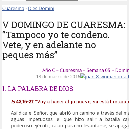
Cuaresma
•
Dies Domini
V DOMINGO DE CUARESMA:
“Tampoco yo te condeno.
Vete, y en adelante no
peques más”
Año C – Cuaresma – Semana 05 – Domi
13 de marzo de 2016
I. LA PALABRA DE DIOS
Is
43,16-21:
“Voy a hacer algo nuevo; ya está brotando
Así dice el Señor, que abrió un camino a través del m
aguas impetuosas; el que hizo salir a batalla ca
poderoso ejército; caían para no levantarse, se apa