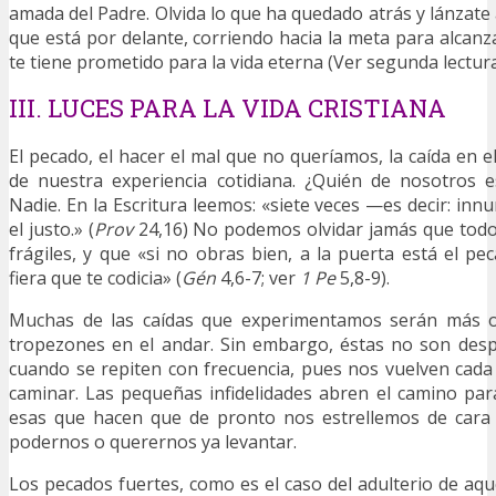
amada del Padre. Olvida lo que ha quedado atrás y lánzate
que está por delante, corriendo hacia la meta para alcanz
te tiene prometido para la vida eterna (Ver segunda lectura
III. LUCES PARA LA VIDA CRISTIANA
El pecado, el hacer el mal que no queríamos, la caída en e
de nuestra experiencia cotidiana. ¿Quién de nosotros e
Nadie. En la Escritura leemos: «siete veces —es decir: in
el justo.» (
Prov
24,16) No podemos olvidar jamás que tod
frágiles, y que «si no obras bien, a la puerta está el 
fiera que te codicia» (
Gén
4,6-7; ver
1 Pe
5,8-9).
Muchas de las caídas que experimentamos serán más 
tropezones en el andar. Sin embargo, éstas no son desp
cuando se repiten con frecuencia, pues nos vuelven cad
caminar. Las pequeñas infidelidades abren el camino par
esas que hacen que de pronto nos estrellemos de cara a
podernos o querernos ya levantar.
Los pecados fuertes, como es el caso del adulterio de aqu