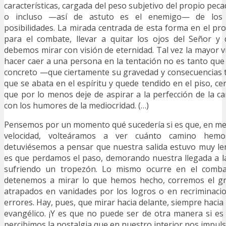
características, cargada del peso subjetivo del propio pecad
o incluso —así de astuto es el enemigo— de los 
posibilidades. La mirada centrada de esta forma en el pro
para el combate, llevar a quitar los ojos del Señor y 
debemos mirar con visión de eternidad. Tal vez la mayor v
hacer caer a una persona en la tentación no es tanto que
concreto —que ciertamente su gravedad y consecuencias t
que se abata en el espíritu y quede tendido en el piso, c
que por lo menos deje de aspirar a la perfección de la c
con los humores de la mediocridad. (…)
Pensemos por un momento qué sucedería si es que, en me
velocidad, volteáramos a ver cuánto camino hem
detuviésemos a pensar que nuestra salida estuvo muy le
es que perdamos el paso, demorando nuestra llegada a l
sufriendo un tropezón. Lo mismo ocurre en el combate
detenemos a mirar lo que hemos hecho, corremos el gr
atrapados en vanidades por los logros o en recriminacio
errores. Hay, pues, que mirar hacia delante, siempre hacia
evangélico. ¡Y es que no puede ser de otra manera si es
percibimos la nostalgia que en nuestro interior nos impulsa 