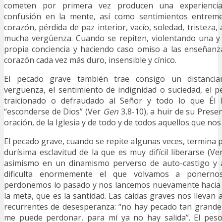
cometen por primera vez producen una experiencia 
confusión en la mente, así como sentimientos entreme
corazón, pérdida de paz interior, vacío, soledad, tristeza
mucha vergüenza. Cuando se repiten, violentando una y 
propia conciencia y haciendo caso omiso a las enseñanza
corazón cada vez más duro, insensible y cínico.
El pecado grave también trae consigo un distancia
vergüenza, el sentimiento de indignidad o suciedad, el
traicionado o defraudado al Señor y todo lo que Él h
“esconderse de Dios” (Ver
Gen
3,8-10), a huir de su Presen
oración, de la Iglesia y de todo y de todos aquellos que no
El pecado grave, cuando se repite algunas veces, termina
durísima esclavitud de la que es muy difícil liberarse (V
asimismo en un dinamismo perverso de auto-castigo y 
dificulta enormemente el que volvamos a ponern
perdonemos lo pasado y nos lancemos nuevamente hacia d
la meta, que es la santidad. Las caídas graves nos llevan
recurrentes de desesperanza: “no hay pecado tan grande
me puede perdonar, para mí ya no hay salida”. El pes