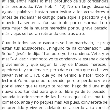
afilada, entra hasta lo más profundo de sus conciencias
más endurecido. (Ver Heb 4, 12) No un largo discurso
agudas palabras bastan para invitar a los acusadores a
antes de reclamar el castigo para aquella pecadora y eje
muerte. La sentencia fue suficiente para desarmar la tr
esta mujer de la muerte merecida por su grave pecado
más viejos se fueran retirando uno tras otro.
Cuando todos sus acusadores se han marchado, le preg
están tus acusadores?; ¿ninguno te ha condenado?” Ella
Señor”. Jesús le dijo: “Tampoco yo te condeno. Vete, y 
más.”» Al decir «tampoco yo te condeno» le estaba diciend
gravemente y que según la Ley de Moisés mereces l
apedrearte y condenarte, pero date cuenta que no he ven
salvar (Ver
Jn
3,17), que yo he venido a hacer todo nu
lectura). Yo no apruebo tu pecado, pero te perdono y te r
por el amor que te tengo te redimo, hago de ti una muj
nueva oportunidad para que tú, libre ya de tu pecado, r
sanada interiormente de las heridas que tú misma te 
cometido, anda y no peques más. Así pues, conviértete del
emprendido y vive en adelante de acuerdo a tu condició