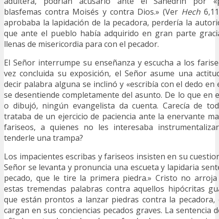
adúltera, podrían acusarlo ante el Sanedrín por «
blasfemas contra Moisés y contra Dios.» (Ver
Hech
6,11
aprobaba la lapidación de la pecadora, perdería la autor
que ante el pueblo había adquirido en gran parte grac
llenas de misericordia para con el pecador.
El Señor interrumpe su enseñanza y escucha a los faris
vez concluida su exposición, el Señor asume una actitu
decir palabra alguna se inclinó y «escribía con el dedo en
se desentiende completamente del asunto. De lo que en 
o dibujó, ningún evangelista da cuenta. Carecía de tod
trataba de un ejercicio de paciencia ante la enervante mal
fariseos, a quienes no les interesaba instrumentaliz
tenderle una trampa?
Los impacientes escribas y fariseos insisten en su cuesti
Señor se levanta y pronuncia una escueta y lapidaria sente
pecado, que le tire la primera piedra.» Cristo no arroja
estas tremendas palabras contra aquellos hipócritas gu
que están prontos a lanzar piedras contra la pecadora,
cargan en sus conciencias pecados graves. La sentencia d