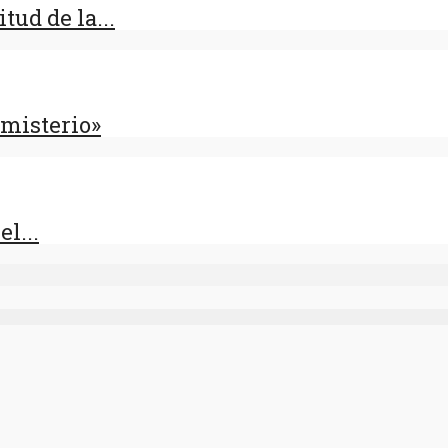
tud de la...
 misterio»
l...