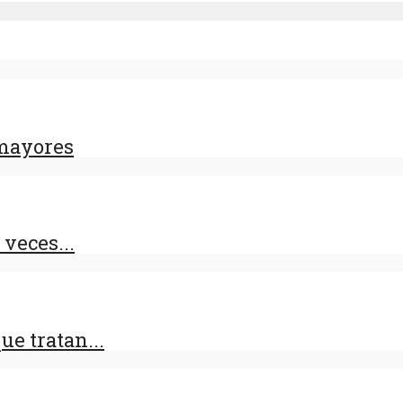
 mayores
 veces...
ue tratan...