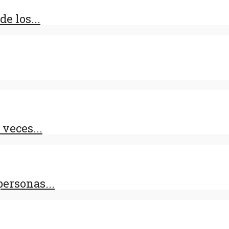
e los...
 veces...
personas...