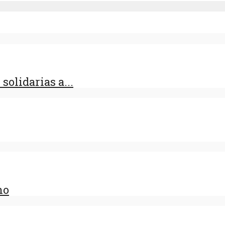
olidarias a...
no