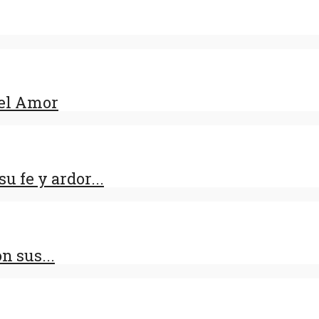
del Amor
 fe y ardor...
n sus...