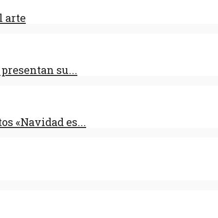
 arte
presentan su...
os «Navidad es...