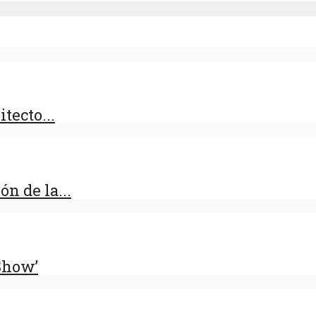
tecto...
n de la...
 Show’