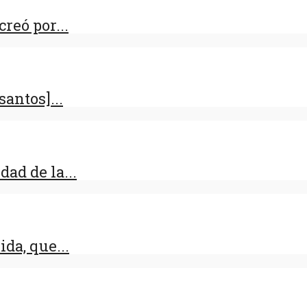
reó por...
antos]...
dad de la...
da, que...