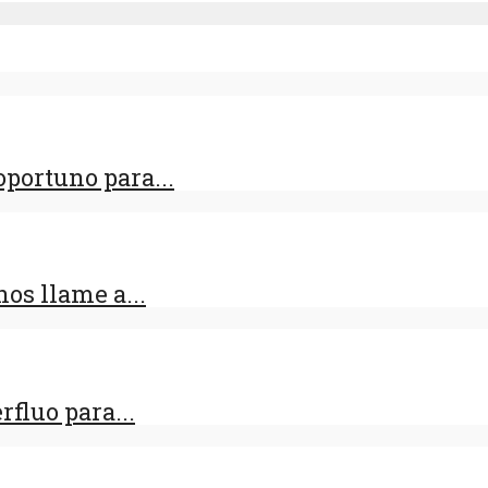
portuno para...
os llame a...
fluo para...