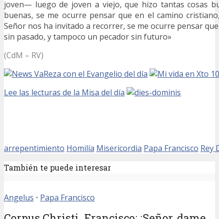
joven— luego de joven a viejo, que hizo tantas cosas b
buenas, se me ocurre pensar que en el camino cristiano
Señor nos ha invitado a recorrer, se me ocurre pensar qu
sin pasado, y tampoco un pecador sin futuro»
(CdM – RV)
Reza con el Evangelio del día
Lee las lecturas de la Misa del día
arrepentimiento
Homilía
Misericordia
Papa Francisco
Rey 
También te puede interesar
Angelus
•
Papa Francisco
Corpus Christi. Francisco: ¡Señor, dame