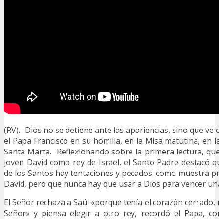
(RV).- Dios no se detiene ante las apariencias, sino que ve 
el Papa Francisco en su homilía, en la Misa matutina, en la
Santa Marta. Reflexionando sobre la primera lectura, que 
joven David como rey de Israel, el Santo Padre destacó q
de los Santos hay tentaciones y pecados, como muestra pr
David, pero que nunca hay que usar a Dios para vencer un
El Señor rechaza a Saúl «porque tenía el corazón cerrado,
Señor» y piensa elegir a otro rey, recordó el Papa, co