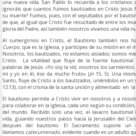
una nueva vida. San Pablo lo recuerda a los cristianos
ignoráis que cuantos fuimos bautizados en Cristo Jesús
su muerte? Fuimos, pues, con él sepultados por el bautism
de que, al igual que Cristo fue resucitado de entre los m
gloria del Padre, así también nosotros vivamos una vida nu
Al sumergirnos en Cristo, el Bautismo también nos h
Cuerpo,
que es la Iglesia, y partícipes de su misión en el 
Nosotros, los bautizados, no estamos aislados: somos m
Cristo. La vitalidad que fluye de la fuente bautismal 
palabras de Jesús: «Yo soy la vid, vosotros los sarmiento
mí y yo en él, ése da mucho fruto» (
Jn
15, 5). Una misma 
Santo, fluye de Cristo a los bautizados, uniéndolos en un 
12:13), con el crisma de la santa unción y alimentado en la
El bautismo permite a Cristo vivir en nosotros y a nosotr
para colaborar en la Iglesia, cada uno según su condición
del mundo. Recibido solo una vez, el lavacro bautismal
vida, guiando nuestros pasos hacia la Jerusalén del Cie
después del bautismo. El Sacramento supone un 
llamamos
catecumenado
, evidente cuando es un adulto q