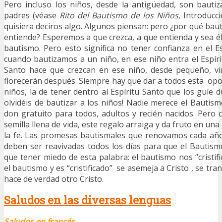
Pero incluso los niños, desde la antigüedad, son bauti
padres (véase
Rito del Bautismo de los Niños,
Introducci
quisiera deciros algo. Algunos piensan: pero ¿por qué bau
entiende? Esperemos a que crezca, a que entienda y sea él
bautismo. Pero esto significa no tener confianza en el E
cuando bautizamos a un niño, en ese niño entra el Espírit
Santo hace que crezcan en ese niño, desde pequeño, vir
florecerán después. Siempre hay que dar a todos esta opor
niños, la de tener dentro al Espíritu Santo que los guíe d
olvidéis de bautizar a los niños! Nadie merece el Bautis
don gratuito para todos, adultos y recién nacidos. Per
semilla llena de vida, este regalo arraiga y da fruto en una
la fe. Las promesas bautismales que renovamos cada año 
deben ser reavivadas todos los días para que el Bautismo 
que tener miedo de esta palabra: el bautismo nos “cristifi
el bautismo y es “cristificado” se asemeja a Cristo , se tra
hace de verdad otro Cristo.
Saludos en las diversas lenguas
Saludos en francés