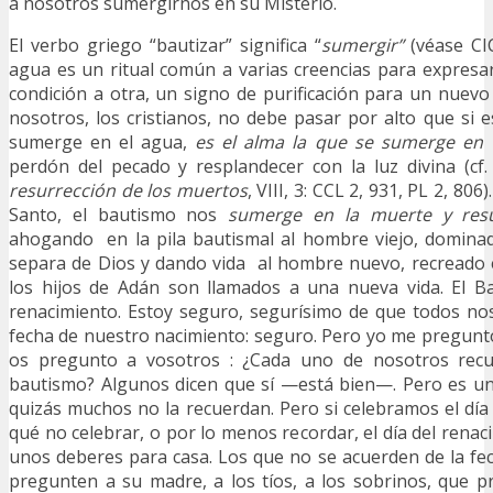
a nosotros sumergirnos en su Misterio.
El verbo griego “bautizar” significa “
sumergir”
(véase CIC
agua es un ritual común a varias creencias para expresar
condición a otra, un signo de purificación para un nuev
nosotros, los cristianos, no debe pasar por alto que si e
sumerge en el agua,
es el alma la que se sumerge en 
perdón del pecado y resplandecer con la luz divina (cf.
resurrección de los muertos
, VIII, 3: CCL 2, 931, PL 2, 806)
Santo, el bautismo nos
sumerge en la muerte y resu
ahogando en la pila bautismal al hombre viejo, domina
separa de Dios y dando vida al hombre nuevo, recreado e
los hijos de Adán son llamados a una nueva vida. El B
renacimiento. Estoy seguro, segurísimo de que todos no
fecha de nuestro nacimiento: seguro. Pero yo me pregunto
os pregunto a vosotros : ¿Cada uno de nosotros recu
bautismo? Algunos dicen que sí —está bien—. Pero es un
quizás muchos no la recuerdan. Pero si celebramos el dí
qué no celebrar, o por lo menos recordar, el día del rena
unos deberes para casa. Los que no se acuerden de la fe
pregunten a su madre, a los tíos, a los sobrinos, que 