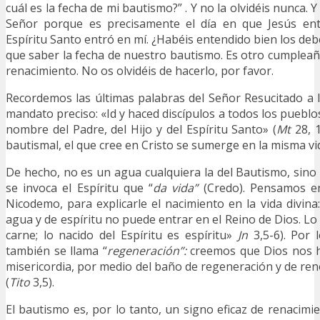
cuál es la fecha de mi bautismo?” . Y no la olvidéis nunca. Y
Señor porque es precisamente el día en que Jesús ent
Espíritu Santo entró en mí. ¿Habéis entendido bien los d
que saber la fecha de nuestro bautismo. Es otro cumpleañ
renacimiento. No os olvidéis de hacerlo, por favor.
Recordemos las últimas palabras del Señor Resucitado a 
mandato preciso: «Id y haced discípulos a todos los pueblo
nombre del Padre, del Hijo y del Espíritu Santo» (
Mt
28, 1
bautismal, el que cree en Cristo se sumerge en la misma vid
De hecho, no es un agua cualquiera la del Bautismo, sino
se invoca el Espíritu que “
da vida”
(Credo). Pensamos en
Nicodemo, para explicarle el nacimiento en la vida divina
agua y de espíritu no puede entrar en el Reino de Dios. Lo 
carne; lo nacido del Espíritu es espíritu»
Jn
3,5-6). Por 
también se llama “
regeneración”:
creemos que Dios nos 
misericordia, por medio del baño de regeneración y de ren
(
Tito
3,5).
El bautismo es, por lo tanto, un signo eficaz de renacimi