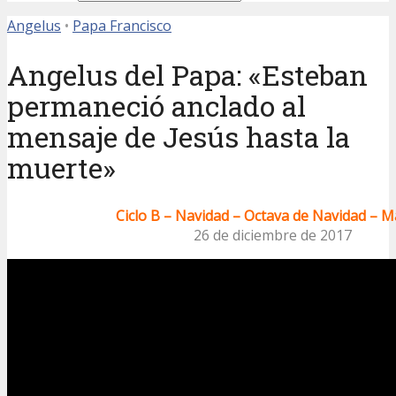
Angelus
•
Papa Francisco
Angelus del Papa: «Esteban
permaneció anclado al
mensaje de Jesús hasta la
muerte»
Ciclo B – Navidad – Octava de Navidad – M
26 de diciembre de 2017