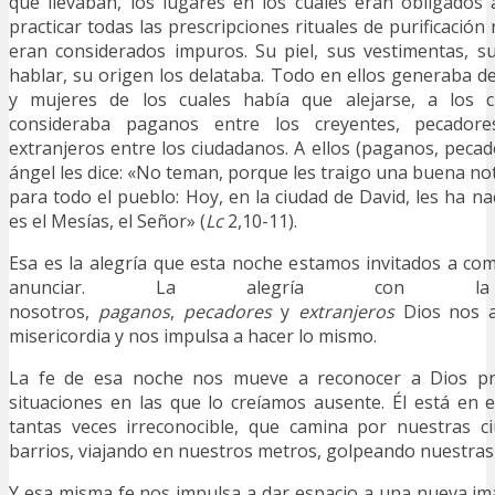
que llevaban, los lugares en los cuales eran obligados 
practicar todas las prescripciones rituales de purificación 
eran considerados impuros. Su piel, sus vestimentas, s
hablar, su origen los delataba. Todo en ellos generaba 
y mujeres de los cuales había que alejarse, a los c
consideraba paganos entre los creyentes, pecadore
extranjeros entre los ciudadanos. A ellos (paganos, pecad
ángel les dice: «No teman, porque les traigo una buena not
para todo el pueblo: Hoy, en la ciudad de David, les ha n
es el Mesías, el Señor» (
Lc
2,10-11).
Esa es la alegría que esta noche estamos invitados a comp
anunciar. La alegría con
nosotros,
paganos
,
pecadores
y
extranjeros
Dios nos a
misericordia y nos impulsa a hacer lo mismo.
La fe de esa noche nos mueve a reconocer a Dios pr
situaciones en las que lo creíamos ausente. Él está en el
tantas veces irreconocible, que camina por nuestras c
barrios, viajando en nuestros metros, golpeando nuestras
Y esa misma fe nos impulsa a dar espacio a una nueva ima