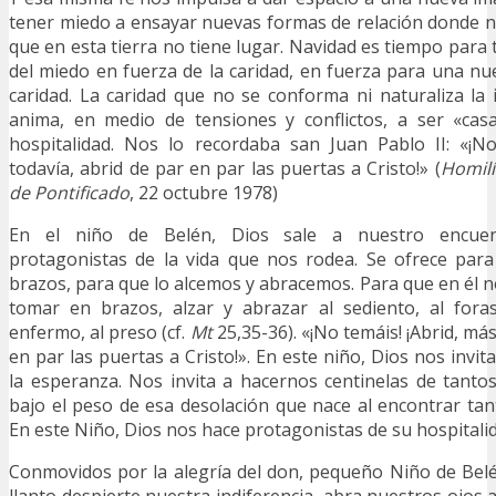
tener miedo a ensayar nuevas formas de relación donde n
que en esta tierra no tiene lugar. Navidad es tiempo para
del miedo en fuerza de la caridad, en fuerza para una nu
caridad. La caridad que no se conforma ni naturaliza la i
anima, en medio de tensiones y conflictos, a ser «casa
hospitalidad. Nos lo recordaba san Juan Pablo II: «¡No
todavía, abrid de par en par las puertas a Cristo!» (
Homilí
de Pontificado
, 22 octubre 1978)
En el niño de Belén, Dios sale a nuestro encue
protagonistas de la vida que nos rodea. Se ofrece pa
brazos, para que lo alcemos y abracemos. Para que en él
tomar en brazos, alzar y abrazar al sediento, al foras
enfermo, al preso (cf.
Mt
25,35-36). «¡No temáis! ¡Abrid, más
en par las puertas a Cristo!». En este niño, Dios nos invi
la esperanza. Nos invita a hacernos centinelas de tant
bajo el peso de esa desolación que nace al encontrar tan
En este Niño, Dios nos hace protagonistas de su hospitali
Conmovidos por la alegría del don, pequeño Niño de Bel