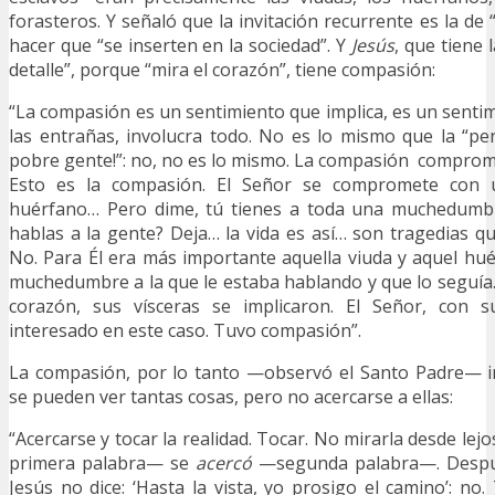
forasteros. Y señaló que la invitación recurrente es la de “
hacer que “se inserten en la sociedad”. Y
Jesús
, que tiene 
detalle”, porque “mira el corazón”, tiene compasión:
“La compasión es un sentimiento que implica, es un sentim
las entrañas, involucra todo. No es lo mismo que la “pe
pobre gente!”: no, no es lo mismo. La compasión comprome
Esto es la compasión. El Señor se compromete con 
huérfano… Pero dime, tú tienes a toda una muchedumbr
hablas a la gente? Deja… la vida es así… son tragedias 
No. Para Él era más importante aquella viuda y aquel hu
muchedumbre a la que le estaba hablando y que lo seguía
corazón, sus vísceras se implicaron. El Señor, con 
interesado en este caso. Tuvo compasión”.
La compasión, por lo tanto —observó el Santo Padre— im
se pueden ver tantas cosas, pero no acercarse a ellas:
“Acercarse y tocar la realidad. Tocar. No mirarla desde lej
primera palabra— se
acercó
—segunda palabra—. Despué
Jesús no dice: ‘Hasta la vista, yo prosigo el camino’: n