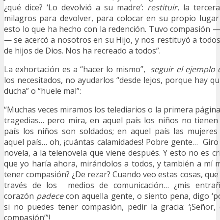
¿qué dice? ‘Lo devolvió a su madre’:
restituir
, la tercer
milagros para devolver, para colocar en su propio lugar
esto lo que ha hecho con la redención. Tuvo compasión 
— se acercó a nosotros en su Hijo, y nos restituyó a todo
de hijos de Dios. Nos ha recreado a todos”.
La exhortación es a “hacer lo mismo”,
seguir el ejemplo 
los necesitados, no ayudarlos “desde lejos, porque hay qu
ducha” o “huele mal”:
“Muchas veces miramos los telediarios o la primera página 
tragedias… pero mira, en aquel país los niños no tiene
país los niños son soldados; en aquel país las mujeres
aquel país… oh, ¡cuántas calamidades! Pobre gente… Giro 
novela, a la telenovela que viene después. Y esto no es cr
que yo haría ahora, mirándolos a todos, y también a mí 
tener compasión? ¿De rezar? Cuando veo estas cosas, que m
través de los medios de comunicación… ¿mis entra
corazón
padece
con aquella gente, o siento pena, digo ‘p
si no puedes tener compasión, pedir la gracia: ‘¡Señor,
compasión’”!