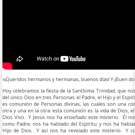
«¡Queridos hermanos y hermanas, buenos días! Y ¡Buen d
Hoy celebramos la fiesta de la Santísima Trinidad, que no
del único Dios en tres Personas: el Padre, el Hijo y el Espí
es comunión de Personas divinas, las cuales son una con
otra y una en la otra: esta comunión es la vida de Dios, e
Dios Vivo. Y Jesús nos ha enseñado este misterio. Él n
como Padre; nos ha hablado del Espíritu; y nos ha habl
Hijo de Dios. Y así nos ha revelado este misterio. Y c