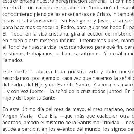
está orientada nuestra peregrinación terrenal. El camino de
en efecto, un camino esencialmente ‘trinitario’: el Espír
conocimiento pleno de las enseñanzas de Cristo. Y tambié
Jesús nos ha enseñado. Su Evangelio; y Jesús, a su vez
para hacernos conocer al Padre, para guiarnos hacia Él, p
Él. Todo, en la vida cristiana, gira alrededor del misterio 
en orden a este misterio infinito. Intentemos pues, man
el ‘tono’ de nuestra vida, recordándonos para qué fin, par
existimos, trabajamos, luchamos, sufrimos. Y a cuál in
llamados.
Este misterio abraza toda nuestra vida y todo nuestr
recordamos, por ejemplo, cada vez que hacemos la señal 
del Padre, del Hijo y del Espíritu Santo. Y ahora los invit
—y con voz fuerte— la señal de la cruz ¡todos juntos! En 
Hijo y del Espíritu Santo.
En este último día del mes de mayo, el mes mariano, n
Virgen María. Que Ella —que más que cualquier otra cr
adorado, amado el misterio de la Santísima Trinidad— nos
ayude a percibir, en los eventos del mundo, los signos de