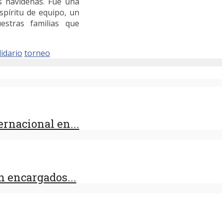
s navideñas. Fue una
píritu de equipo, un
stras familias que
lidario
torneo
rnacional en...
 encargados...