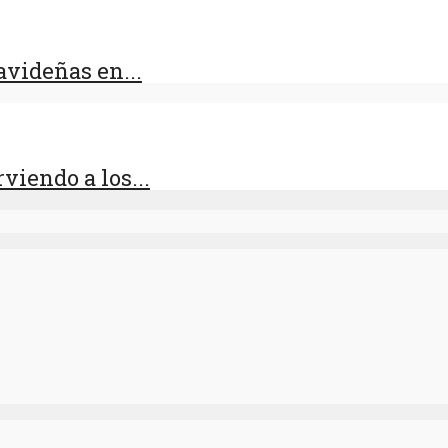
videñas en...
viendo a los...