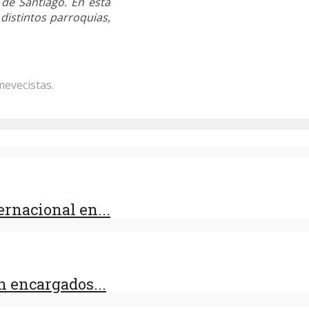
 de Santiago. En esta
distintos parroquias,
mevecistas.
rnacional en...
 encargados...