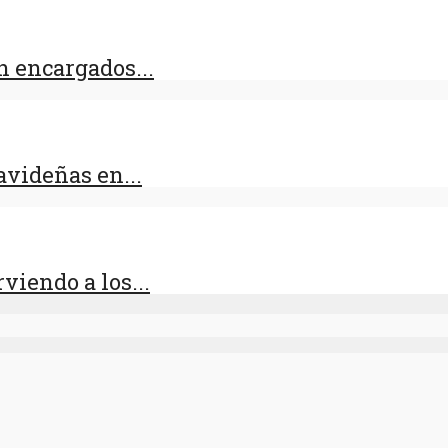
 encargados...
videñas en...
viendo a los...