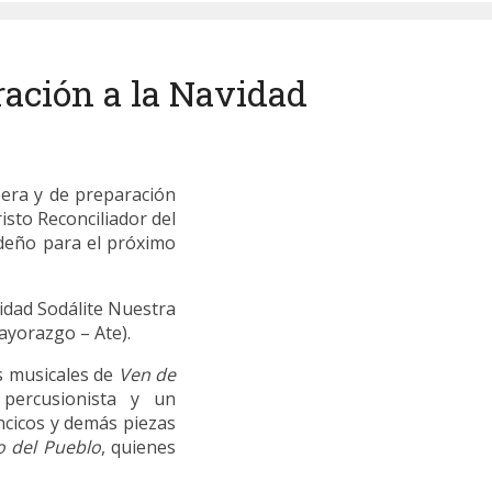
ación a la Navidad
pera y de preparación
isto Reconciliador del
ideño para el próximo
nidad Sodálite Nuestra
ayorazgo – Ate).
as musicales de
Ven de
 percusionista y un
ancicos y demás piezas
o del Pueblo
, quienes