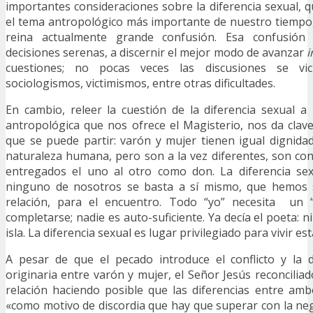
importantes consideraciones sobre la diferencia sexual,
el tema antropológico más importante de nuestro tiempo
reina actualmente grande confusión. Esa confusió
decisiones serenas, a discernir el mejor modo de avanzar
i
cuestiones; no pocas veces las discusiones se vic
sociologismos, victimismos, entre otras dificultades.
En cambio, releer la cuestión de la diferencia sexual a
antropológica que nos ofrece el Magisterio, nos da clav
que se puede partir: varón y mujer tienen igual dignida
naturaleza humana, pero son a la vez diferentes, son conf
entregados el uno al otro como don. La diferencia se
ninguno de nosotros se basta a sí mismo, que hemos s
relación, para el encuentro. Todo “yo” necesita un 
completarse; nadie es auto-suficiente. Ya decía el poeta:
isla. La diferencia sexual es lugar privilegiado para vivir es
A pesar de que el pecado introduce el conflicto y la d
originaria entre varón y mujer, el Señor Jesús reconcilia
relación haciendo posible que las diferencias entre am
«como motivo de discordia que hay que superar con la nega