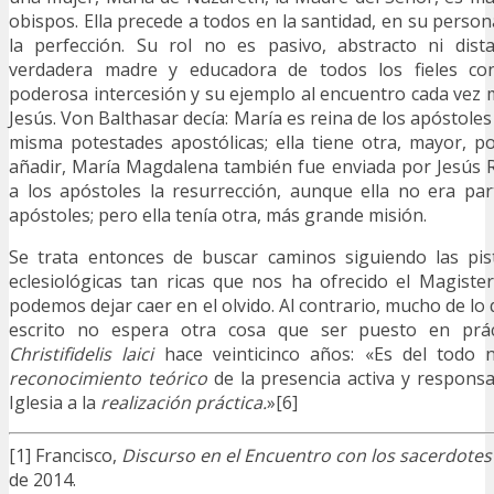
obispos. Ella precede a todos en la santidad, en su person
la perfección. Su rol no es pasivo, abstracto ni dista
verdadera madre y educadora de todos los fieles co
poderosa intercesión y su ejemplo al encuentro cada vez 
Jesús. Von Balthasar decía: María es reina de los apóstoles
misma potestades apostólicas; ella tiene otra, mayor, p
añadir, María Magdalena también fue enviada por Jesús 
a los apóstoles la resurrección, aunque ella no era par
apóstoles; pero ella tenía otra, más grande misión.
Se trata entonces de buscar caminos siguiendo las pis
eclesiológicas tan ricas que nos ha ofrecido el Magiste
podemos dejar caer en el olvido. Al contrario, mucho de lo 
escrito no espera otra cosa que ser puesto en práct
Christifidelis laici
hace veinticinco años: «Es del todo 
reconocimiento teórico
de la presencia activa y responsa
Iglesia a la
realización práctica.
»[6]
[1] Francisco,
Discurso en el Encuentro con los sacerdote
de 2014.