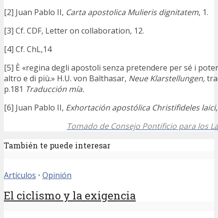
[2] Juan Pablo II,
Carta apostolica Mulieris dignitatem
, 1.
[3] Cf. CDF, Letter on collaboration, 12.
[4] Cf. ChL,14
[5] È «regina degli apostoli senza pretendere per sé i poter
altro e di più.» H.U. von Balthasar,
Neue Klarstellungen,
tra
p.181
Traducción mía.
[6] Juan Pablo II,
Exhortación apostólica Christifideles laici
Tomado de Consejo Pontificio para los La
También te puede interesar
Artículos
•
Opinión
El ciclismo y la exigencia