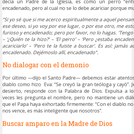
decía un Padre de la Iglesia, es como un perro “enfu
encadenado, pero al cual no se lo debe acariciar porque m
“Si yo sé que si me acerco espiritualmente a aquel pensam
ese deseo, si yo voy por ese lugar, o por ese otro, me es
furioso y encadenado; pero por favor, no lo hagas. ‘Tengo
– ‘¿Quién te la hizo?’ – ‘El perro’ – ‘Pero ¿estaba encadena
acariciarlo’ – ‘Pero te la fuiste a buscar’. Es así: jamás
encadenado. Dejémoslo allí, encadenado”.
No dialogar con el demonio
Por último —dijo el Santo Padre— debemos estar atentos
diablo como hizo Eva: “Se creyó la gran teóloga y cayó”. J
desierto, responde con la Palabra de Dios. Expulsa a l
veces les pregunta el nombre, pero no mantiene un diál
que el Papa haya exhortado firmemente: “Con el diablo no 
nos vence, es más inteligente que nosotros”.
Buscar amparo en la Madre de Dios