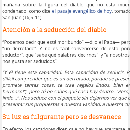
mañana sobre la figura del diablo que no está muer
condenado, como dice
el pasaje evangélico de hoy
, tomad
San Juan (16,5-11)
Atención a la seducción del diablo
“Podemos decir que está moribundo” —dijo el Papa— pero
“un derrotado”. Y no es fácil convencerse de esto por
seductor”, que “sabe qué palabras decirnos”, y “a nosotr
nos gusta ser seducidos”:
“Y él tiene esta capacidad. Esta capacidad de seducir. 
difícil comprender que es un derrotado, porque se presen
promete tantas cosas, te trae regalos lindos, bien e
hermoso!”; pero tú no sabes qué cosa hay dentro. “Pero, 
lindo…”. Nos seduce con el paquete sin dejarnos ver qué 
presentar sus propuestas a nuestra vanidad, a nuestra cu
Su luz es fulgurante pero se desvanece
En efecto, los cazadores dicen que no hay que acercarse a