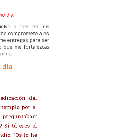
mo día.
elvo a caer en mis
to me comprometo a no
me entregas para ser
do que me fortalezcas
mino.
 día
edicación del
 templo por el
e preguntaban:
 Si tú eres el
dió: “Os lo he