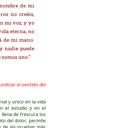
n nombre de mi
ros no creéis,
n mi voz, y yo
vida eterna; no
rá de mi mano.
 y nadie puede
e somos uno.”
undizar el sentido del
al y único en la vida
en el estudio y en el
 llena de frescura los
to del dolor, permite
és de las pruebas más