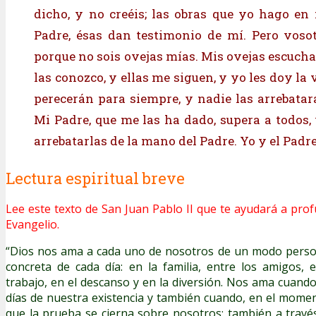
dicho, y no creéis; las obras que yo hago e
Padre, ésas dan testimonio de mí. Pero vosot
porque no sois ovejas mías. Mis ovejas escucha
las conozco, y ellas me siguen, y yo les doy la 
perecerán para siempre, y nadie las arrebata
Mi Padre, que me las ha dado, supera a todos,
arrebatarlas de la mano del Padre. Yo y el Padr
Lectura espiritual breve
Lee este texto de San Juan Pablo II que te ayudará a prof
Evangelio.
“Dios nos ama a cada uno de nosotros de un modo person
concreta de cada día: en la familia, entre los amigos, 
trabajo, en el descanso y en la diversión. Nos ama cuando
días de nuestra existencia y también cuando, en el momen
que la prueba se cierna sobre nosotros; también a trav