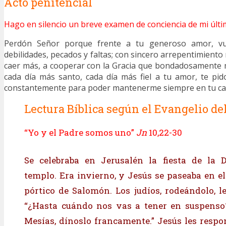
Acto penitencial
Hago en silencio un breve examen de conciencia de mi últi
Perdón Señor porque frente a tu generoso amor, vu
debilidades, pecados y faltas; con sincero arrepentimien
caer más, a cooperar con la Gracia que bondadosamente 
cada día más santo, cada día más fiel a tu amor, te pi
constantemente para poder mantenerme siempre en tu ca
Lectura Bíblica según el Evangelio del
“Yo y el Padre somos uno”
Jn
10,22-30
Se celebraba en Jerusalén la fiesta de la D
templo. Era invierno, y Jesús se paseaba en el
pórtico de Salomón. Los judíos, rodeándolo, l
“¿Hasta cuándo nos vas a tener en suspenso?
Mesías, dínoslo francamente.” Jesús les respon