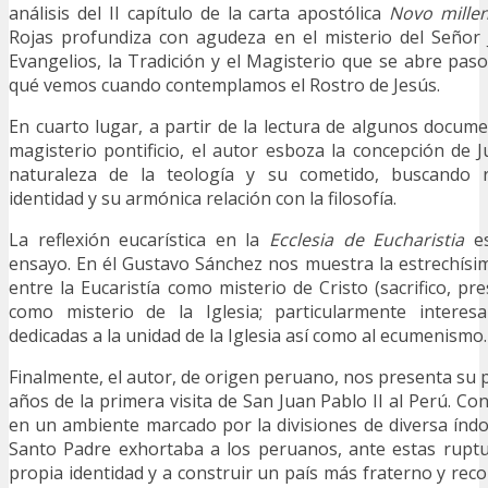
análisis del II capítulo de la carta apostólica
Novo mille
Rojas profundiza con agudeza en el misterio del Señor 
Evangelios, la Tradición y el Magisterio que se abre pas
qué vemos cuando contemplamos el Rostro de Jesús.
En cuarto lugar, a partir de la lectura de algunos docum
magisterio pontificio, el autor esboza la concepción de J
naturaleza de la teología y su cometido, buscando 
identidad y su armónica relación con la filosofía.
La reflexión eucarística en la
Ecclesia de Eucharistia
e
ensayo. En él Gustavo Sánchez nos muestra la estrechísim
entre la Eucaristía como misterio de Cristo (sacrifico, p
como misterio de la Iglesia; particularmente interes
dedicadas a la unidad de la Iglesia así como al ecumenismo.
Finalmente, el autor, de origen peruano, nos presenta su p
años de la primera visita de San Juan Pablo II al Perú. Co
en un ambiente marcado por la divisiones de diversa índo
Santo Padre exhortaba a los peruanos, ante estas ruptu
propia identidad y a construir un país más fraterno y rec