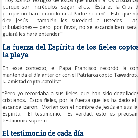
“Hoy somos testigos de estos que matan a los cristiano
porque son incrédulos, según ellos. Ésta es la Cruz d
porque no han conocido ni al Padre ni a mí’. ‘Esto que 
dice Jesús— también les sucederá a ustedes —las 
tribulaciones— pero, por favor, no se escandalicen; será 
guiará les hará entender’”.
La fuerza del Espíritu de los fieles copt
la playa
En este contexto, el Papa Francisco recordó la conv
mantenida el día anterior con el Patriarca copto
Tawadros
la
amistad copto-católica
”:
“Pero yo recordaba a sus fieles, que han sido degollado
cristianos. Estos fieles, por la fuerza que les ha dado el
escandalizaron. Morían con el nombre de Jesús en sus lab
Espíritu. El testimonio. Es verdad, esto es precisam
testimonio supremo”.
El testimonio de cada día