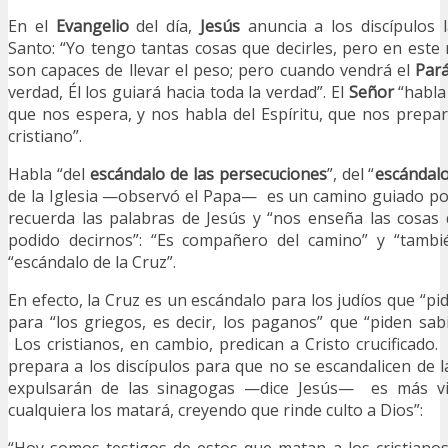
En el
Evangelio
del día,
Jesús
anuncia a los discípulos l
Santo: “Yo tengo tantas cosas que decirles, pero en es
son capaces de llevar el peso; pero cuando vendrá el
Pará
verdad, Él los guiará hacia toda la verdad”. El
Señor
“habla 
que nos espera, y nos habla del Espíritu, que nos prepar
cristiano”.
Habla “del
escándalo de las persecuciones
”, del “
escándalo
de la Iglesia —observó el Papa— es un camino guiado por
recuerda las palabras de Jesús y “nos enseña las cosas
podido decirnos”: “Es compañero del camino” y “tambi
“escándalo de la Cruz”.
En efecto, la Cruz es un escándalo para los judíos que “p
para “los griegos, es decir, los paganos” que “piden sabi
Los cristianos, en cambio, predican a Cristo crucificado
prepara a los discípulos para que no se escandalicen de l
expulsarán de las sinagogas —dice Jesús— es más v
cualquiera los matará, creyendo que rinde culto a Dios”: