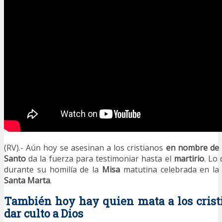
(RV).- Aún hoy se asesinan a los cristianos
en nombre de 
Santo
da la fuerza para testimoniar hasta el
martirio
. Lo 
durante su homilía de la
Misa
matutina celebrada en la 
Santa Marta
.
También hoy hay quien mata a los crist
dar culto a Dios