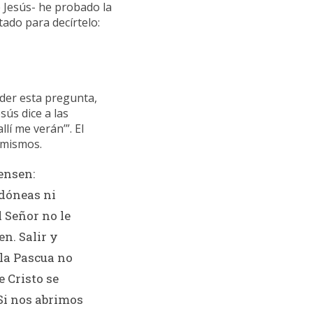
e Jesús- he probado la
tado para decírtelo:
der esta pregunta,
ús dice a las
lí me verán’”. El
 mismos.
ensen:
idóneas ni
 Señor no le
n. Salir y
 la Pascua no
 Cristo se
 Si nos abrimos