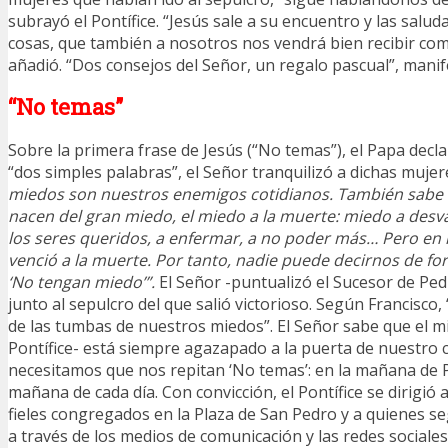
subrayó el Pontífice. “Jesús sale a su encuentro y las saluda
cosas, que también a nosotros nos vendrá bien recibir com
añadió. “Dos consejos del Señor, un regalo pascual”, manif
“No temas”
Sobre la primera frase de Jesús (“No temas”), el Papa decl
“dos simples palabras”, el Señor tranquilizó a dichas mujere
miedos son nuestros enemigos cotidianos. También sabe
nacen del gran miedo, el miedo a la muerte: miedo a desv
los seres queridos, a enfermar, a no poder más… Pero en 
venció a la muerte. Por tanto, nadie puede decirnos de f
‘No tengan miedo’”.
El Señor -puntualizó el Sucesor de Pedr
junto al sepulcro del que salió victorioso. Según Francisco, “
de las tumbas de nuestros miedos”. El Señor sabe que el m
Pontífice- está siempre agazapado a la puerta de nuestro 
necesitamos que nos repitan ‘No temas’: en la mañana de 
mañana de cada día. Con convicción, el Pontífice se dirigió 
fieles congregados en la Plaza de San Pedro y a quienes s
a través de los medios de comunicación y las redes sociale