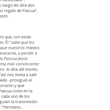
; luego les dice dos
o regalo de Pascua”,
estó.
aró que, con estas
s. Él “
sabe que los
 que nuestros miedos
anecerse, a perder a
la Pascua Jesús
orma más convincente:
o- lo dice allí mismo,
así nos invita a salir
iedo -prosiguió el
corazón y que
Pascua como en la
a cada uno de los
eguían la transmisión
s: “Hermano,