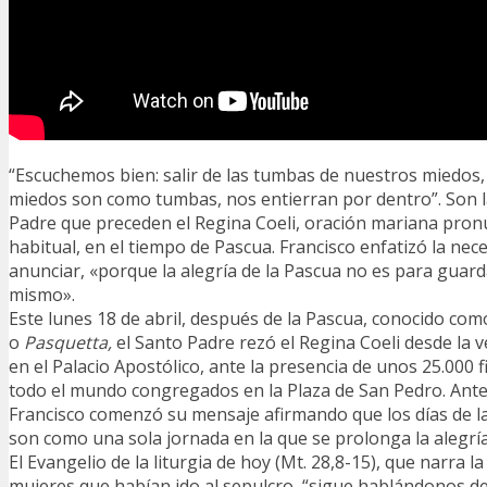
“Escuchemos bien: salir de las tumbas de nuestros miedos
miedos son como tumbas, nos entierran por dentro”. Son l
Padre que preceden el Regina Coeli, oración mariana pron
habitual, en el tiempo de Pascua. Francisco enfatizó la nece
anunciar, «porque la alegría de la Pascua no es para guar
mismo».
Este lunes 18 de abril, después de la Pascua, conocido com
o
Pasquetta,
el Santo Padre rezó el Regina Coeli desde la 
en el Palacio Apostólico, ante la presencia de unos 25.000 f
todo el mundo congregados en la Plaza de San Pedro. Antes
Francisco comenzó su mensaje afirmando que los días de l
son como una sola jornada en la que se prolonga la alegría
El Evangelio de la liturgia de hoy (Mt. 28,8-15), que narra la
mujeres que habían ido al sepulcro, “sigue hablándonos de