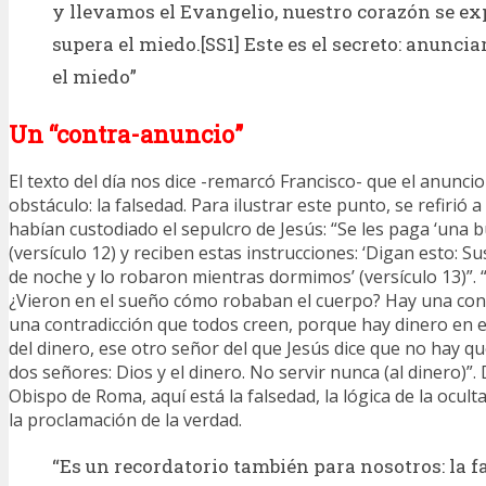
y llevamos el Evangelio, nuestro corazón se e
supera el miedo.[SS1] Este es el secreto: anunci
el miedo”
Un “contra-anuncio”
El texto del día nos dice -remarcó Francisco- que el anunc
obstáculo: la falsedad. Para ilustrar este punto, se refirió 
habían custodiado el sepulcro de Jesús: “Se les paga ‘una 
(versículo 12) y reciben estas instrucciones: ‘Digan esto: Su
de noche y lo robaron mientras dormimos’ (versículo 13)”.
¿Vieron en el sueño cómo robaban el cuerpo? Hay una cont
una contradicción que todos creen, porque hay dinero en e
del dinero, ese otro señor del que Jesús dice que no hay qu
dos señores: Dios y el dinero. No servir nunca (al dinero)”.
Obispo de Roma, aquí está la falsedad, la lógica de la ocul
la proclamación de la verdad.
“Es un recordatorio también para nosotros: la f