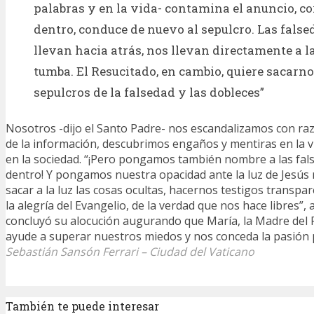
palabras y en la vida- contamina el anuncio, c
dentro, conduce de nuevo al sepulcro. Las fals
llevan hacia atrás, nos llevan directamente a la
tumba. El Resucitado, en cambio, quiere sacarno
sepulcros de la falsedad y las dobleces”
Nosotros -dijo el Santo Padre- nos escandalizamos con ra
de la información, descubrimos engaños y mentiras en la v
en la sociedad. “¡Pero pongamos también nombre a las fal
dentro! Y pongamos nuestra opacidad ante la luz de Jesús r
sacar a la luz las cosas ocultas, hacernos testigos transpa
la alegría del Evangelio, de la verdad que nos hace libres”, 
concluyó su alocución augurando que María, la Madre del 
ayude a superar nuestros miedos y nos conceda la pasión p
Sebastián Sansón Ferrari – Ciudad del Vaticano
También te puede interesar