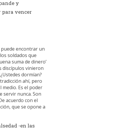
xpande y
ar para vencer
io puede encontrar un
a los soldados que
buena suma de dinero’
s discípulos vinieron
 “¿Ustedes dormían?
radicción ahí, pero
l medio. Es el poder
e servir nunca. Son
 De acuerdo con el
tación, que se opone a
alsedad -en las