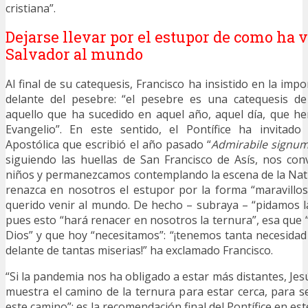
cristiana”.
Dejarse llevar por el estupor de como ha 
Salvador al mundo
Al final de su catequesis, Francisco ha insistido en la impo
delante del pesebre: “el pesebre es una catequesis de 
aquello que ha sucedido en aquel año, aquel día, que h
Evangelio”. En este sentido, el Pontífice ha invitad
Apostólica que escribió el año pasado “
Admirabile signu
siguiendo las huellas de San Francisco de Asís, nos co
niños y permanezcamos contemplando la escena de la Nati
renazca en nosotros el estupor por la forma “maravillo
querido venir al mundo. De hecho – subraya – “pidamos la
pues esto “hará renacer en nosotros la ternura”, esa que 
Dios” y que hoy “necesitamos”: “¡tenemos tanta necesidad
delante de tantas miserias!” ha exclamado Francisco.
“Si la pandemia nos ha obligado a estar más distantes, Jes
muestra el camino de la ternura para estar cerca, para
este camino”: es la recomendación final del Pontífice en est