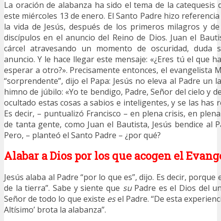
La oración de alabanza ha sido el tema de la catequesis 
este miércoles 13 de enero. El Santo Padre hizo referencia 
la vida de Jesús, después de los primeros milagros y de 
discípulos en el anuncio del Reino de Dios. Juan el Bauti
cárcel atravesando un momento de oscuridad, duda s
anuncio. Y le hace llegar este mensaje: «¿Eres tú el que 
esperar a otro?». Precisamente entonces, el evangelista 
“sorprendente”, dijo el Papa: Jesús no eleva al Padre un 
himno de júbilo: «Yo te bendigo, Padre, Señor del cielo y de
ocultado estas cosas a sabios e inteligentes, y se las has
Es decir, – puntualizó Francisco – en plena crisis, en plen
de tanta gente, como Juan el Bautista, Jesús bendice al P
Pero, – planteó el Santo Padre – ¿por qué?
Alabar a Dios por los que acogen el Evang
Jesús alaba al Padre “por lo que es”, dijo. Es decir, porque e
de la tierra”. Sabe y siente que
su
Padre es el Dios del un
Señor de todo lo que existe
es
el Padre. “De esta experienci
Altísimo’ brota la alabanza”.