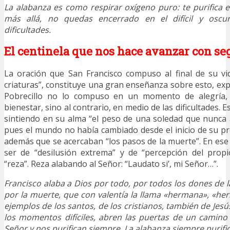
La alabanza es como respirar oxígeno puro: te purifica e
más allá, no quedas encerrado en el difícil y osc
dificultades.
El centinela que nos hace avanzar con se
La oración que San Francisco compuso al final de su vid
criaturas”, constituye una gran enseñanza sobre esto, expl
Pobrecillo no lo compuso en un momento de alegría
bienestar, sino al contrario, en medio de las dificultades. E
sintiendo en su alma “el peso de una soledad que nunca 
pues el mundo no había cambiado desde el inicio de su pre
además que se acercaban “los pasos de la muerte”. En e
ser de “desilusión extrema” y de “percepción del propi
“reza”. Reza alabando al Señor: “Laudato si’, mi Señor…”.
Francisco alaba a Dios por todo, por todos los dones de l
por la muerte, que con valentía la llama «hermana», «h
ejemplos de los santos, de los cristianos, también de Jesú
los momentos difíciles, abren las puertas de un camino
Señor y nos purifican siempre. La alabanza siempre purific