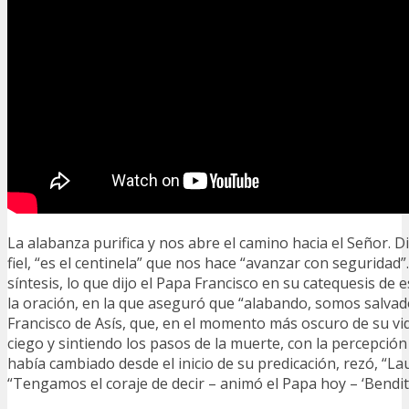
La alabanza purifica y nos abre el camino hacia el Señor. 
fiel, “es el centinela” que nos hace “avanzar con seguridad”
síntesis, lo que dijo el Papa Francisco en su catequesis de 
la oración, en la que aseguró que “alabando, somos salva
Francisco de Asís, que, en el momento más oscuro de su vid
ciego y sintiendo los pasos de la muerte, con la percepció
había cambiado desde el inicio de su predicación, rezó, “Lau
“Tengamos el coraje de decir – animó el Papa hoy – ‘Bendit