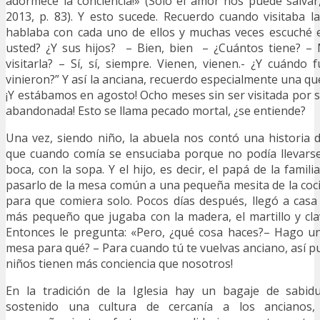
adormece la conciencia!» (Sólo el amor nos puede salvar
2013, p. 83). Y esto sucede. Recuerdo cuando visitaba l
hablaba con cada uno de ellos y muchas veces escuché e
usted? ¿Y sus hijos? – Bien, bien – ¿Cuántos tiene? – 
visitarla? – Sí, sí, siempre. Vienen, vienen.- ¿Y cuándo 
vinieron?” Y así la anciana, recuerdo especialmente una que
¡Y estábamos en agosto! Ocho meses sin ser visitada por s
abandonada! Esto se llama pecado mortal, ¿se entiende?
Una vez, siendo niño, la abuela nos contó una historia
que cuando comía se ensuciaba porque no podía llevarse
boca, con la sopa. Y el hijo, es decir, el papá de la famili
pasarlo de la mesa común a una pequeña mesita de la coci
para que comiera solo. Pocos días después, llegó a casa
más pequeño que jugaba con la madera, el martillo y clav
Entonces le pregunta: «Pero, ¿qué cosa haces?– Hago u
mesa para qué? – Para cuando tú te vuelvas anciano, así p
niños tienen más conciencia que nosotros!
En la tradición de la Iglesia hay un bagaje de sabid
sostenido una cultura de cercanía a los ancianos,