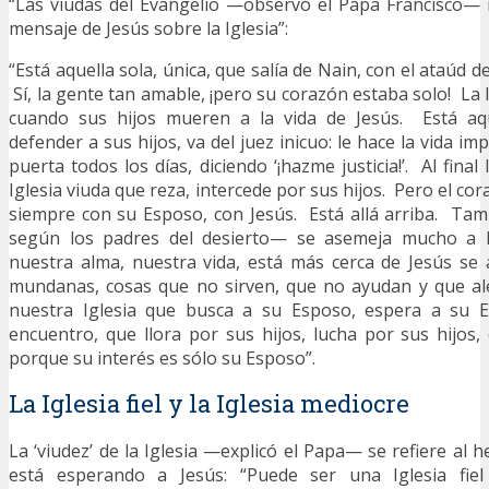
“Las viudas del Evangelio —observó el Papa Francisco
mensaje de Jesús sobre la Iglesia”:
“Está aquella sola, única, que salía de Nain, con el ataúd de 
Sí, la gente tan amable, ¡pero su corazón estaba solo! La I
cuando sus hijos mueren a la vida de Jesús. Está aqu
defender a sus hijos, va del juez inicuo: le hace la vida im
puerta todos los días, diciendo ‘¡hazme justicia!’. Al final 
Iglesia viuda que reza, intercede por sus hijos. Pero el cor
siempre con su Esposo, con Jesús. Está allá arriba. Ta
según los padres del desierto— se asemeja mucho a l
nuestra alma, nuestra vida, está más cerca de Jesús se 
mundanas, cosas que no sirven, que no ayudan y que ale
nuestra Iglesia que busca a su Esposo, espera a su E
encuentro, que llora por sus hijos, lucha por sus hijos,
porque su interés es sólo su Esposo”.
La Iglesia fiel y la Iglesia mediocre
La ‘viudez’ de la Iglesia —explicó el Papa— se refiere al h
está esperando a Jesús: “Puede ser una Iglesia fiel 