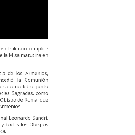
 el silencio cómplice
te la Misa matutina en
cia de los Armenios,
ncedió la Comunión
iarca concelebró junto
species Sagradas, como
el Obispo de Roma, que
s Armenios.
enal Leonardo Sandri,
s y todos los Obispos
ca.