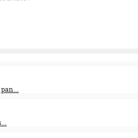
pan...
...