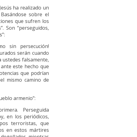
 Jesús ha realizado un
 Basándose sobre el
ciones que sufren los
”. Son “perseguidos,
s”:
mo sin persecución!
turados serán cuando
a ustedes falsamente,
, ante este hecho que
potencias que podrían
r el mismo camino de
pueblo armenio”:
a primera. Perseguida
, en los periódicos,
os terroristas, que
os en estos mártires
n degollados mientras