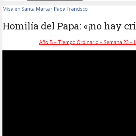
Misa en Santa Marta
•
Papa Francisco
Homilía del Papa: «¡no hay cr
Año B – Tiempo Ordinario – Semana 23 – 