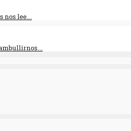
 nos lee...
zambullirnos...