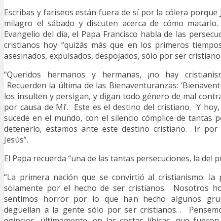
Escribas y fariseos están fuera de sí por la cólera porque
milagro el sábado y discuten acerca de cómo matarlo.
Evangelio del día, el Papa Francisco habla de las persecu
cristianos hoy “quizás más que en los primeros tiempos
asesinados, expulsados, despojados, sólo por ser cristiano
“Queridos hermanos y hermanas, ¡no hay cristianis
Recuerden la última de las Bienaventuranzas: ‘Bienaven
los insulten y persigan, y digan todo género de mal contr
por causa de Mí’. Este es el destino del cristiano. Y hoy
sucede en el mundo, con el silencio cómplice de tantas 
detenerlo, estamos ante este destino cristiano. Ir po
Jesús”.
El Papa recuerda “una de las tantas persecuciones, la del 
“La primera nación que se convirtió al cristianismo: l
solamente por el hecho de ser cristianos. Nosotros hoy
sentimos horror por lo que han hecho algunos grup
degüellan a la gente sólo por ser cristianos… Pensem
egipcios, últimamente, en las costas líbicas, que fuero