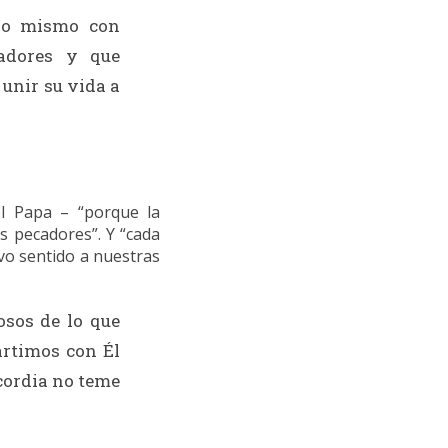
 lo mismo con
adores y que
unir su vida a
el Papa – “porque la
os pecadores”. Y “cada
evo sentido a nuestras
osos de lo que
rtimos con Él
icordia no teme