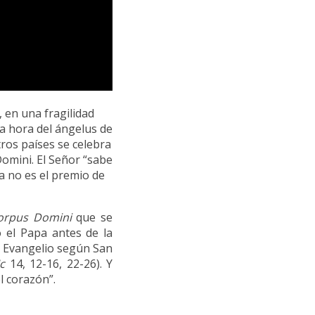
 en una fragilidad
la hora del ángelus de
tros países se celebra
Domini. El Señor “sabe
a no es el premio de
orpus Domini
que se
ó el Papa antes de la
el Evangelio según San
c
14, 12-16, 22-26). Y
l corazón”.