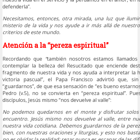
defenderla”.
Necesitamos, entonces, otra mirada, una luz que ilumi
misterio de la vida y nos ayude a ir más allá de nuest
criterios de este mundo.
Atención a la “pereza espiritual”
Recordando que
“
también nosotros estamos llamados 
contemplar la belleza del Resucitado que enciende dest
fragmento de nuestra vida y nos ayuda a interpretar la hi
victoria pascual”
,
el Papa Francisco advirtió que, s
“guardarnos”, de que esa sensación de “es bueno estarno
Pedro (v.5), no se convierta en “pereza espiritual”. Pu
discípulos, Jesús mismo “nos devuelve al valle”:
No podemos quedarnos en el monte y disfrutar solos 
encuentro. Jesús mismo nos devuelve al valle, entre n
nuestra vida cotidiana. Debemos guardarnos de la perez
bien, con nuestras oraciones y liturgias, y esto nos bast
no es olvidar la realidad; rezar nunca es escapar de las difi