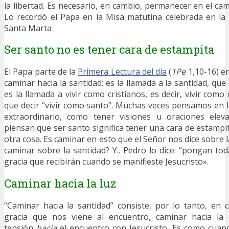
la libertad. Es necesario, en cambio, permanecer en el cam
Lo recordó el Papa en la Misa matutina celebrada en la 
Santa Marta
Ser santo no es tener cara de estampita
El Papa parte de la
Primera Lectura del día
(
1Pe
1,10-16) en
caminar hacia la santidad: es la llamada a la santidad, que
es la llamada a vivir como cristianos, es decir, vivir como
que decir “vivir como santo”. Muchas veces pensamos en 
extraordinario, como tener visiones u oraciones elev
piensan que ser santo significa tener una cara de estampi
otra cosa. Es caminar en esto que el Señor nos dice sobre la
caminar sobre la santidad? Y.. Pedro lo dice: “pongan to
gracia que recibirán cuando se manifieste Jesucristo».
Caminar hacia la luz
“Caminar hacia la santidad” consiste, por lo tanto, en 
gracia que nos viene al encuentro, caminar hacia la 
tensión
hacia
el encuentro con Jesucristo. Es como cuan