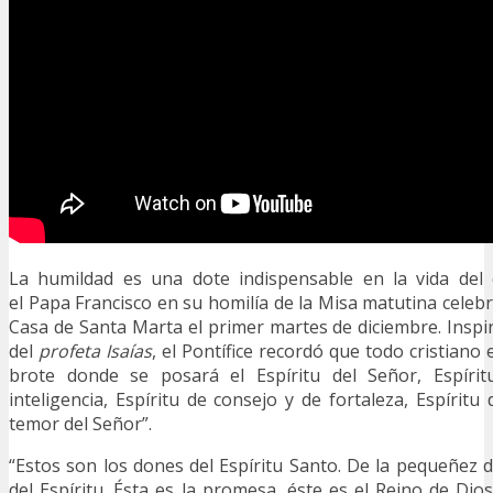
La humildad es una dote indispensable en la vida del c
el Papa Francisco en su homilía de la Misa matutina celebra
Casa de Santa Marta el primer martes de diciembre. Insp
del
profeta Isaías
, el Pontífice recordó que todo cristian
brote donde se posará el Espíritu del Señor, Espírit
inteligencia, Espíritu de consejo y de fortaleza, Espírit
temor del Señor”.
“Estos son los dones del Espíritu Santo. De la pequeñez d
del Espíritu. Ésta es la promesa, éste es el Reino de Dios”