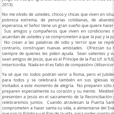
2013).
No me olvido de ustedes, chicos y chicas que viven en sit
pobreza extrema, de penurias cotidianas, de aband
esperanza, el Señor tiene un gran sueño que quiere hacer 
Sus amigos y compañeros que viven en condiciones 
acuerdan de ustedes y se comprometen a que la paz y la jus
No crean a las palabras de odio y terror que se repi
contrario, construyan nuevas amistades. Ofrezcan su 
siempre de quienes les piden ayuda. Sean valientes y v
sean amigos de Jesús, que es el Príncipe de la Paz (cf.
Is
9,6
misericordia. Nada en él es falto de compasión» (
Misericor
Ya sé que no todos podrán venir a Roma, pero el Jubil
para todos y se celebrará también en sus iglesias l
invitados a este momento de alegría. No preparen sólo 
preparen especialmente su corazón y su mente. Mediten
presenten a Jesús en el sacramento de la Reconciliación y
celebraremos juntos. Cuando atraviesan la Puerta San
comprometen a hacer santa su vida, a alimentarse del Evan
que son la Palabra y el Pan de la vida, para poder constr