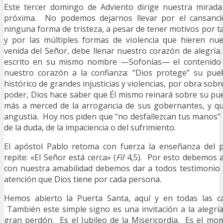
Este tercer domingo de Adviento dirige nuestra mirada
próxima. No podemos dejarnos llevar por el cansancio
ninguna forma de tristeza, a pesar de tener motivos por 
y por las múltiples formas de violencia que hieren n
venida del Señor, debe llenar nuestro corazón de alegría.
escrito en su mismo nombre —Sofonías— el contenido 
nuestro corazón a la confianza: “Dios protege” su pu
histórico de grandes injusticias y violencias, por obra so
poder, Dios hace saber que Él mismo reinará sobre su pue
más a merced de la arrogancia de sus gobernantes, y qu
angustia. Hoy nos piden que “no desfallezcan tus manos” 
de la duda, de la impaciencia o del sufrimiento.
El apóstol Pablo retoma con fuerza la enseñanza del p
repite: «El Señor está cerca» (
Fil
4,5). Por esto debemos a
con nuestra amabilidad debemos dar a todos testimonio d
atención que Dios tiene por cada persona.
Hemos abierto la Puerta Santa, aquí y en todas las c
También este simple signo es una invitación a la alegría.
gran perdón. Es el Jubileo de la Misericordia. Es el mo