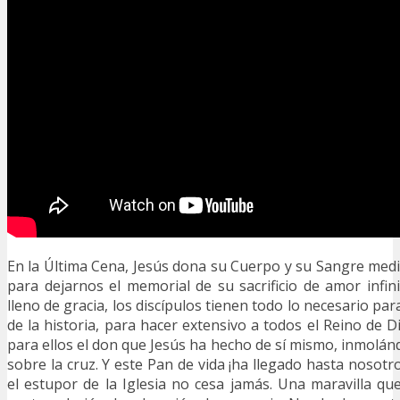
En la Última Cena, Jesús dona su Cuerpo y su Sangre media
para dejarnos el memorial de su sacrificio de amor infini
lleno de gracia, los discípulos tienen todo lo necesario par
de la historia, para hacer extensivo a todos el Reino de D
para ellos el don que Jesús ha hecho de sí mismo, inmolá
sobre la cruz. Y este Pan de vida ¡ha llegado hasta nosotr
el estupor de la Iglesia no cesa jamás. Una maravilla qu