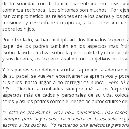
de la sociedad con la familia ha entrado en crisis p
confianza recíproca. Los síntomas son muchos. Por ejem
han comprometido las relaciones entre los padres y los pr
tensiones y desconfianza recíproca; y las consecuencia
sobre los hijos.
Por otro lado, se han multiplicado los llamados ‘expertos
papel de los padres también en los aspectos más ínti
Sobre la vida afectiva, sobre la personalidad y el desarrol
y sus deberes, los ‘expertos’ saben todo: objetivos, motivac
Y los padres sólo deben escuchar, aprender a adecuarse
de su papel, se vuelven excesivamente aprensivos y pos
sus hijos, hasta llegar a no corregirlos nunca.
Pero tú n
hijo.
Tienden a confiarles siempre más a los ‘expertos
aspectos más delicados y personales de su vida, coloc
solos; y así los padres corren el riesgo de autoexcluirse de l
¡Y esto es gravísimo! Hoy no… pensemos… hay casos
siempre pero hay casos: La maestra en la escuela, rega
escrito a los padres. Yo recuerdo una anécdota persona