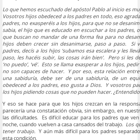
Lo que hemos escuchado del apóstol Pablo al inicio es mu
Vosotros hijos obedeced a los padres en todo, eso agrada
padres, no exasperéis a los hijos, para que no se desanim
sabia, el hijo que es educado en escuchar a los padres, 
que buscan no mandar de una forma fea para no desani
hijos deben crecer sin desanimarse, paso a paso. Si vo
padres, decís a los hijos ‘subamos esa escalera y les lle
paso, les hacéis subir, las cosas irán bien’. Pero si les decí
‘no puedo’, ‘vé’. Esto se llama exasperar a los hijos, pedir
no son capaces de hacer. Y por eso, esta relación entre
una sabiduría, debe ser de una sabiduría, de un equi
obedeced a los padres, eso gusta a Dios. Y vosotros pa
los hijos pidiendo cosas que no pueden hacer. ¿Entendido
Y eso se hace para que los hijos crezcan en la responsa
parecería una constatación obvia, sin embargo, en nuest
las dificultades. Es difícil educar para los padres que ven
noche, cuando vuelven a casa cansados del trabajo.
Los qu
tener trabajo.
Y aún más difícil para los padres separado
esta condición.