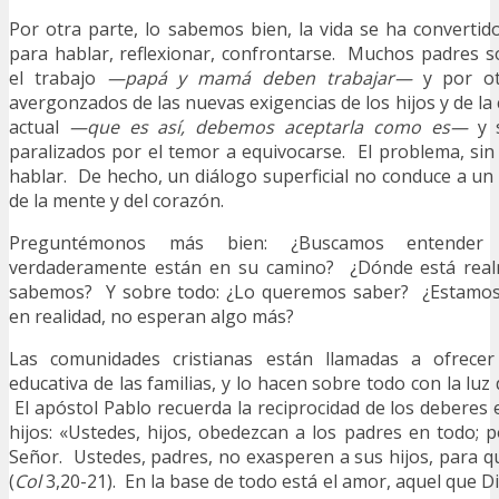
Por otra parte, lo sabemos bien, la vida se ha converti
para hablar, reflexionar, confrontarse. Muchos padres s
el trabajo
—papá y mamá deben trabajar—
y por ot
avergonzados de las nuevas exigencias de los hijos y de la 
actual
—que es así, debemos aceptarla como es—
y s
paralizados por el temor a equivocarse. El problema, si
hablar. De hecho, un diálogo superficial no conduce a u
de la mente y del corazón.
Preguntémonos más bien: ¿Buscamos entender ‘
verdaderamente están en su camino? ¿Dónde está rea
sabemos? Y sobre todo: ¿Lo queremos saber? ¿Estamos 
en realidad, no esperan algo más?
Las comunidades cristianas están llamadas a ofrece
educativa de las familias, y lo hacen sobre todo con la luz 
El apóstol Pablo recuerda la reciprocidad de los deberes 
hijos: «Ustedes, hijos, obedezcan a los padres en todo; 
Señor. Ustedes, padres, no exasperen a sus hijos, para q
(
Col
3,20-21). En la base de todo está el amor, aquel que 