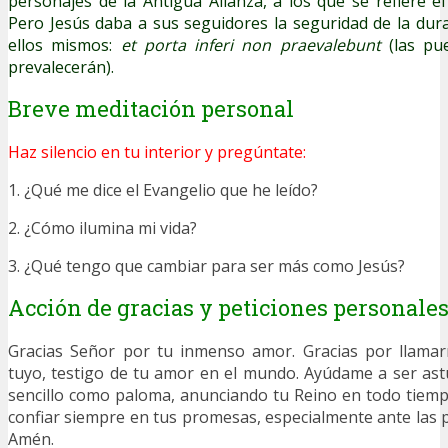
personajes de la Antigua Alianza, a los que se refiere e
Pero Jesús daba a sus seguidores la seguridad de la dur
ellos mismos:
et porta inferi non praevalebunt
(las pue
prevalecerán).
Breve meditación personal
Haz silencio en tu interior y pregúntate:
1. ¿Qué me dice el Evangelio que he leído?
2. ¿Cómo ilumina mi vida?
3. ¿Qué tengo que cambiar para ser más como Jesús?
Acción de gracias y peticiones personale
Gracias Señor por tu inmenso amor. Gracias por llama
tuyo, testigo de tu amor en el mundo. Ayúdame a ser as
sencillo como paloma, anunciando tu Reino en todo tiem
confiar siempre en tus promesas, especialmente ante las p
Amén.