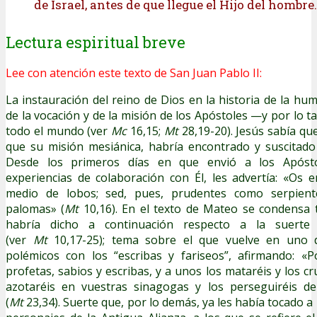
de Israel, antes de que llegue el Hijo del hombre.
Lectura espiritual breve
Lee con atención este texto de San Juan Pablo II:
La instauración del reino de Dios en la historia de la hum
de la vocación y de la misión de los Apóstoles —y por lo t
todo el mundo (ver
Mc
16,15;
Mt
28,19-20). Jesús sabía que
que su misión mesiánica, habría encontrado y suscitado
Desde los primeros días en que envió a los Apósto
experiencias de colaboración con Él, les advertía: «Os
medio de lobos; sed, pues, prudentes como serpient
palomas» (
Mt
10,16). En el texto de Mateo se condensa 
habría dicho a continuación respecto a la suerte
(ver
Mt
10,17-25); tema sobre el que vuelve en uno d
polémicos con los “escribas y fariseos”, afirmando: «
profetas, sabios y escribas, y a unos los mataréis y los cru
azotaréis en vuestras sinagogas y los perseguiréis d
(
Mt
23,34). Suerte que, por lo demás, ya les había tocado a 