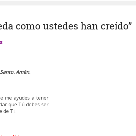
ceda como ustedes han creído”
es
u Santo. Amén.
ue me ayudes a tener
rdar que Tú debes ser
 de Ti.