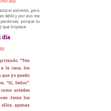
imo día).
sta el extremo, pero
es débil y por eso me
e perdonas, porque tu
z que tropiece.
 día
31)
gritando: “Ten
a la casa, los
en que yo puedo
: “Sí, Señor”.
a como ustedes
nces Jesús los
 ellos, apenas