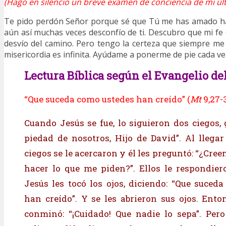
(Hago en silencio un breve examen de conciencia de mi últ
Te pido perdón Señor porque sé que Tú me has amado ha
aún así muchas veces desconfío de ti. Descubro que mi fe 
desvío del camino. Pero tengo la certeza que siempre m
misericordia es infinita. Ayúdame a ponerme de pie cada ve
Lectura Bíblica según el Evangelio del
“Que suceda como ustedes han creído” (
Mt
9,27-
Cuando Jesús se fue, lo siguieron dos ciegos, 
piedad de nosotros, Hijo de David”. Al llegar 
ciegos se le acercaron y él les preguntó: “¿Cre
hacer lo que me piden?”. Ellos le respondieron
Jesús les tocó los ojos, diciendo: “Que suced
han creído”. Y se les abrieron sus ojos. Ento
conminó: “¡Cuidado! Que nadie lo sepa”. Pero