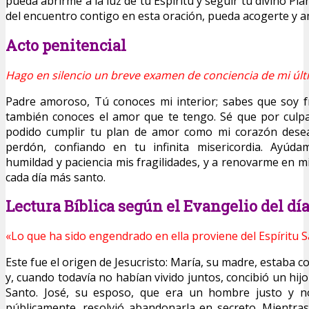
pueda abrirme a la luz de tu Espíritu y seguir tu divino Pla
del encuentro contigo en esta oración, pueda acogerte y a
Acto penitencial
Hago en silencio un breve examen de conciencia de mi últ
Padre amoroso, Tú conoces mi interior; sabes que soy f
también conoces el amor que te tengo. Sé que por culpa
podido cumplir tu plan de amor como mi corazón desea
perdón, confiando en tu infinita misericordia. Ayúd
humildad y paciencia mis fragilidades, y a renovarme en 
cada día más santo.
Lectura Bíblica según el Evangelio del dí
«Lo que ha sido engendrado en ella proviene del Espíritu S
Este fue el origen de Jesucristo: María, su madre, estaba
y, cuando todavía no habían vivido juntos, concibió un hijo
Santo. José, su esposo, que era un hombre justo y no
públicamente, resolvió abandonarla en secreto. Mientra