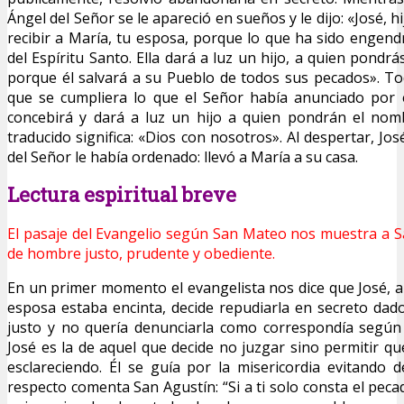
Ángel del Señor se le apareció en sueños y le dijo: «José, h
recibir a María, tu esposa, porque lo que ha sido engend
del Espíritu Santo. Ella dará a luz un hijo, a quien pondr
porque él salvará a su Pueblo de todos sus pecados». T
que se cumpliera lo que el Señor había anunciado por e
concebirá y dará a luz un hijo a quien pondrán el no
traducido significa: «Dios con nosotros». Al despertar, Jos
del Señor le había ordenado: llevó a María a su casa.
Lectura espiritual breve
El pasaje del Evangelio según San Mateo nos muestra a 
de hombre justo, prudente y obediente.
En un primer momento el evangelista nos dice que José, a
esposa estaba encinta, decide repudiarla en secreto da
justo y no quería denunciarla como correspondía según 
José es la de aquel que decide no juzgar sino permitir qu
esclareciendo. Él se guía por la misericordia evitando d
respecto comenta San Agustín: “Si a ti solo consta el pecad