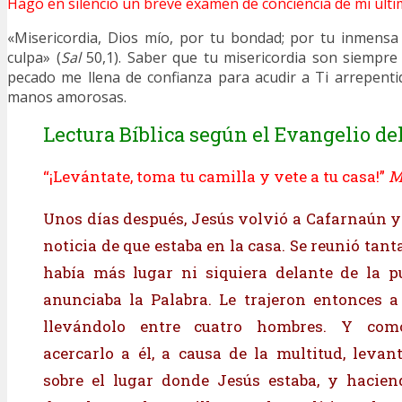
Hago en silencio un breve examen de conciencia de mi últi
«Misericordia, Dios mío, por tu bondad; por tu inmens
culpa» (
Sal
50,1). Saber que tu misericordia son siempr
pecado me llena de confianza para acudir a Ti arrepent
manos amorosas.
Lectura Bíblica según el Evangelio del
“¡Levántate, toma tu camilla y vete a tu casa!”
M
Unos días después, Jesús volvió a Cafarnaún y 
noticia de que estaba en la casa. Se reunió tant
había más lugar ni siquiera delante de la pu
anunciaba la Palabra. Le trajeron entonces a 
llevándolo entre cuatro hombres. Y co
acercarlo a él, a causa de la multitud, levan
sobre el lugar donde Jesús estaba, y hacien