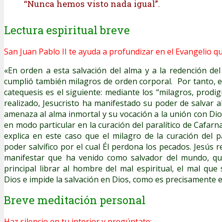
“Nunca hemos visto nada igual”.
Lectura espiritual breve
San Juan Pablo II te ayuda a profundizar en el Evangelio qu
«En orden a esta salvación del alma y a la redención d
cumplió también milagros de orden corporal. Por tanto, e
catequesis es el siguiente: mediante los “milagros, prodi
realizado, Jesucristo ha manifestado su poder de salvar 
amenaza al alma inmortal y su vocación a la unión con Dio
en modo particular en la curación del paralítico de Cafar
explica en este caso que el milagro de la curación del pa
poder salvífico por el cual Él perdona los pecados. Jesús r
manifestar que ha venido como salvador del mundo, qu
principal librar al hombre del mal espiritual, el mal qu
Dios e impide la salvación en Dios, como es precisamente e
Breve meditación personal
Haz silencio en tu interior y pregúntate: