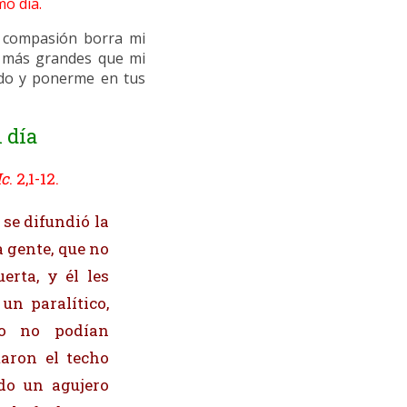
mo día.
a compasión borra mi
e más grandes que mi
ido y ponerme en tus
 día
c
. 2,1-12.
se difundió la
a gente, que no
erta, y él les
un paralítico,
mo no podían
taron el techo
do un agujero