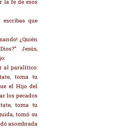
r la fe de esos
 escribas que
emando! ¿Quién
ios?” Jesús,
o:
 al paralítico:
tate, toma tu
ue el Hijo del
nar los pecados
tate, toma tu
guida, tomó su
quedó asombrada