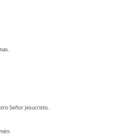
mas.
ro Señor Jesucristo.
Amén.