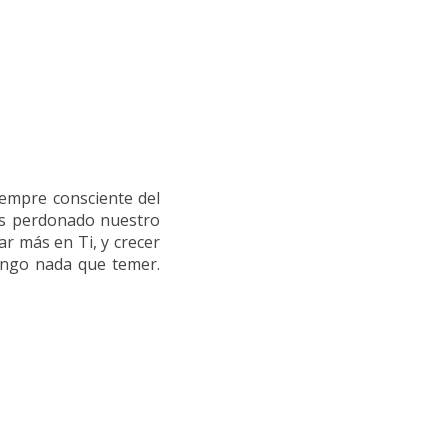
s
iempre consciente del
as perdonado nuestro
r más en Ti, y crecer
tengo nada que temer.