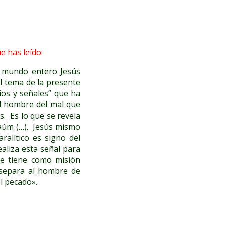
e has leído:
el mundo entero Jesús
l tema de la presente
gios y señales” que ha
al hombre del mal que
s. Es lo que se revela
naúm (…). Jesús mismo
ralítico es signo del
ealiza esta señal para
e tiene como misión
e separa al hombre de
l pecado».