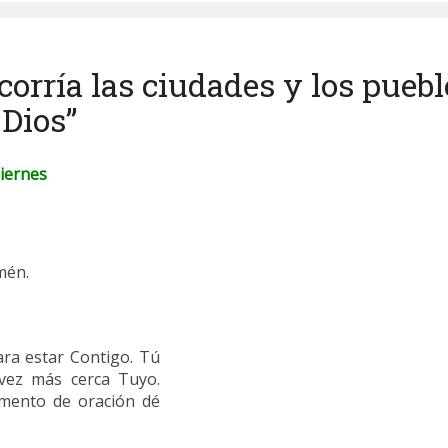
ecorría las ciudades y los pue
 Dios”
Viernes
mén.
ra estar Contigo. Tú
vez más cerca Tuyo.
mento de oración dé