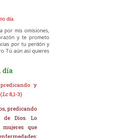
mo día.
ea por mis omisiones,
corazón y te prometo
cias por tu perdón y
ro Tú aún así quieres
 día
 predicando y
(
Lc
‪8,1-3)
los, predicando
 de Dios. Lo
 mujeres que
enfermedades: