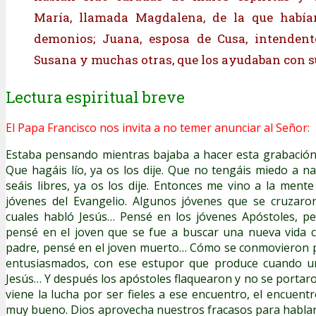
María, llamada Magdalena, de la que habían
demonios; Juana, esposa de Cusa, intendent
Susana y muchas otras, que los ayudaban con s
Lectura espiritual breve
El Papa Francisco nos invita a no temer anunciar al Señor:
Estaba pensando mientras bajaba a hacer esta grabación,
Que hagáis lío, ya os los dije. Que no tengáis miedo a na
seáis libres, ya os los dije. Entonces me vino a la mente
jóvenes del Evangelio. Algunos jóvenes que se cruzaro
cuales habló Jesús… Pensé en los jóvenes Apóstoles, pe
pensé en el joven que se fue a buscar una nueva vida c
padre, pensé en el joven muerto… Cómo se conmovieron po
entusiasmados, con ese estupor que produce cuando u
Jesús… Y después los apóstoles flaquearon y no se portar
viene la lucha por ser fieles a ese encuentro, el encuent
muy bueno. Dios aprovecha nuestros fracasos para hablar