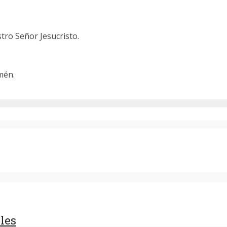
ro Señor Jesucristo.
mén.
les