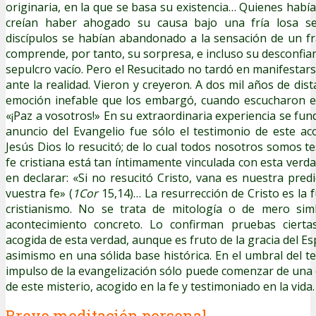
originaria, en la que se basa su existencia… Quienes habí
creían haber ahogado su causa bajo una fría losa se
discípulos se habían abandonado a la sensación de un fr
comprende, por tanto, su sorpresa, e incluso su desconfianz
sepulcro vacío. Pero el Resucitado no tardó en manifestarse
ante la realidad. Vieron y creyeron. A dos mil años de dista
emoción inefable que los embargó, cuando escucharon el
«¡Paz a vosotros!» En su extraordinaria experiencia se funda
anuncio del Evangelio fue sólo el testimonio de este ac
Jesús Dios lo resucitó; de lo cual todos nosotros somos te
fe cristiana está tan íntimamente vinculada con esta verd
en declarar: «Si no resucitó Cristo, vana es nuestra pred
vuestra fe» (
1Cor
15,14)… La resurrección de Cristo es la f
cristianismo. No se trata de mitología o de mero sim
acontecimiento concreto. Lo confirman pruebas cierta
acogida de esta verdad, aunque es fruto de la gracia del Es
asimismo en una sólida base histórica. En el umbral del t
impulso de la evangelización sólo puede comenzar de una
de este misterio, acogido en la fe y testimoniado en la vida.
Breve meditación personal