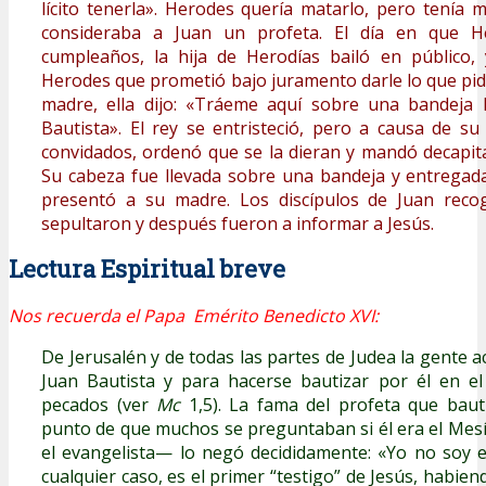
lícito tenerla». Herodes quería matarlo, pero tenía 
consideraba a Juan un profeta. El día en que H
cumpleaños, la hija de Herodías bailó en público,
Herodes que prometió bajo juramento darle lo que pidi
madre, ella dijo: «Tráeme aquí sobre una bandeja 
Bautista». El rey se entristeció, pero a causa de s
convidados, ordenó que se la dieran y mandó decapitar
Su cabeza fue llevada sobre una bandeja y entregada 
presentó a su madre. Los discípulos de Juan recog
sepultaron y después fueron a informar a Jesús.
Lectura Espiritual breve
Nos recuerda el Papa Emérito Benedicto XVI:
De Jerusalén y de todas las partes de Judea la gente 
Juan Bautista y para hacerse bautizar por él en el
pecados (ver
Mc
1,5). La fama del profeta que bauti
punto de que muchos se preguntaban si él era el Mes
el evangelista— lo negó decididamente: «Yo no soy el
cualquier caso, es el primer “testigo” de Jesús, habiend