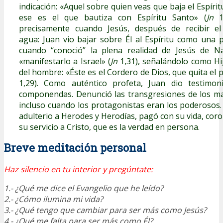
indicación: «Aquel sobre quien veas que baja el Espírit
ese es el que bautiza con Espíritu Santo» (
Jn
1,
precisamente cuando Jesús, después de recibir el
agua: Juan vio bajar sobre Él al Espíritu como una 
cuando “conoció” la plena realidad de Jesús de N
«manifestarlo a Israel» (
Jn
1,31), señalándolo como Hi
del hombre: «Éste es el Cordero de Dios, que quita el
1,29). Como auténtico profeta, Juan dio testimon
componendas. Denunció las transgresiones de los m
incluso cuando los protagonistas eran los poderosos.
adulterio a Herodes y Herodías, pagó con su vida, cor
su servicio a Cristo, que es la verdad en persona.
Breve meditación personal
Haz silencio en tu interior y pregúntate:
1.- ¿Qué me dice el Evangelio que he leído?
2.- ¿Cómo ilumina mi vida?
3.- ¿Qué tengo que cambiar para ser más como Jesús?
4.- ¿Qué me falta para ser más como Él?