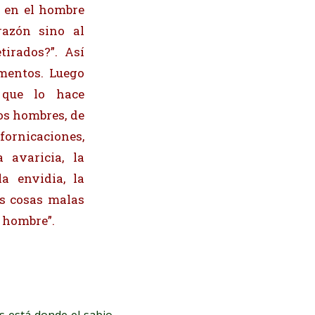
a en el hombre
azón sino al
tirados?”. Así
imentos. Luego
 que lo hace
los hombres, de
fornicaciones,
a avaricia, la
a envidia, la
as cosas malas
 hombre”.
s está donde el sabio