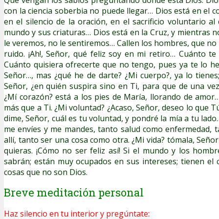
con la ciencia soberbia no puede llegar… Dios está en el 
en el silencio de la oración, en el sacrificio voluntario al
mundo y sus criaturas… Dios está en la Cruz, y mientras 
le veremos, no le sentiremos… Callen los hombres, que n
ruido. ¡Ah!, Señor, qué feliz soy en mi retiro… Cuánto 
Cuánto quisiera ofrecerte que no tengo, pues ya te lo 
Señor…, mas ¿qué he de darte? ¿Mi cuerpo?, ya lo tienes
Señor, ¿en quién suspira sino en Ti, para que de una ve
¿Mí corazón? está a los pies de María, llorando de amor…
más que a Ti. ¿Mi voluntad? ¿Acaso, Señor, deseo lo que 
dime, Señor, cuál es tu voluntad, y pondré la mía a tu la
me envíes y me mandes, tanto salud como enfermedad, t
allí, tanto ser una cosa como otra. ¿Mi vida? tómala, Señ
quieras. ¡Cómo no ser feliz así! Si el mundo y los homb
sabrán; están muy ocupados en sus intereses; tienen el
cosas que no son Dios.
Breve meditación personal
Haz silencio en tu interior y pregúntate: