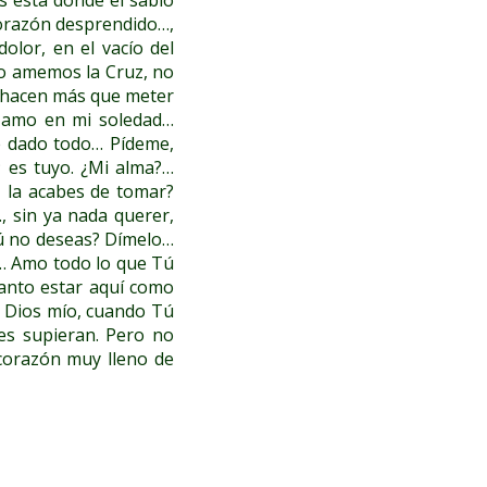
corazón desprendido…,
 dolor, en el vacío del
no amemos la Cruz, no
o hacen más que meter
te amo en mi soledad…
he dado todo… Pídeme,
; es tuyo. ¿Mi alma?…
z la acabes de tomar?
, sin ya nada querer,
Tú no deseas? Dímelo…
do… Amo todo lo que Tú
anto estar aquí como
or Dios mío, cuando Tú
res supieran. Pero no
 corazón muy lleno de