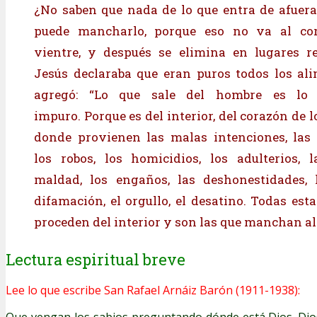
¿No saben que nada de lo que entra de afuer
puede mancharlo, porque eso no va al cor
vientre, y después se elimina en lugares re
Jesús declaraba que eran puros todos los al
agregó: “Lo que sale del hombre es lo
impuro. Porque es del interior, del corazón de 
donde provienen las malas intenciones, las 
los robos, los homicidios, los adulterios, l
maldad, los engaños, las deshonestidades, l
difamación, el orgullo, el desatino. Todas est
proceden del interior y son las que manchan al
Lectura espiritual breve
Lee lo que escribe San Rafael Arnáiz Barón (1911-1938):
Que vengan los sabios preguntando dónde está Dios. Dio