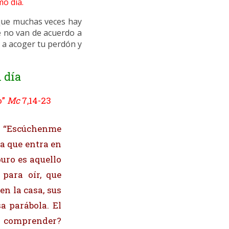
mo día.
 que muchas veces hay
e no van de acuerdo a
 a acoger tu perdón y
 día
o”
Mc
7,14-23
o: “Escúchenme
a que entra en
uro es aquello
 para oír, que
en la casa, sus
a parábola. El
de comprender?