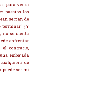
os, para ver si
z puestos los
vean se rían de
o terminar’. ¿Y
, no se sienta
uede enfrentar
el contrario,
a una embajada
cualquiera de
o puede ser mi