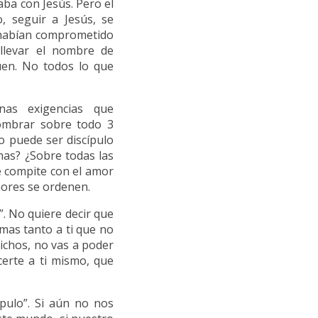
ba con Jesús. Pero el
o, seguir a Jesús, se
e habían comprometido
llevar el nombre de
uen. No todos lo que
nas exigencias que
nombrar sobre todo 3
o puede ser discípulo
amas? ¿Sobre todas las
e compite con el amor
mores se ordenen.
”. No quiere decir que
amas tanto a ti que no
richos, no vas a poder
erte a ti mismo, que
ípulo”. Si aún no nos