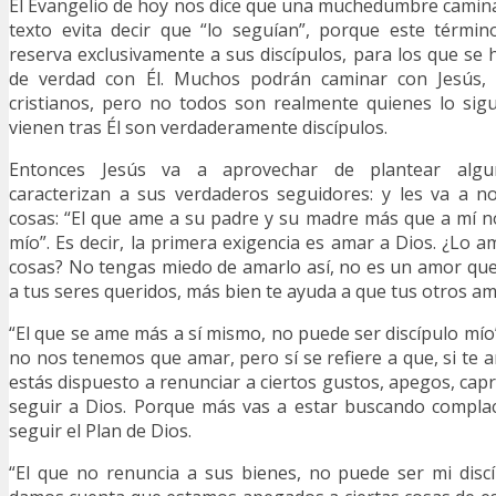
El Evangelio de hoy nos dice que una muchedumbre camina
texto evita decir que “lo seguían”, porque este términ
reserva exclusivamente a sus discípulos, para los que s
de verdad con Él. Muchos podrán caminar con Jesús, 
cristianos, pero no todos son realmente quienes lo sig
vienen tras Él son verdaderamente discípulos.
Entonces Jesús va a aprovechar de plantear algu
caracterizan a sus verdaderos seguidores: y les va a 
cosas: “El que ame a su padre y su madre más que a mí n
mío”. Es decir, la primera exigencia es amar a Dios. ¿Lo 
cosas? No tengas miedo de amarlo así, no es un amor qu
a tus seres queridos, más bien te ayuda a que tus otros a
“El que se ame más a sí mismo, no puede ser discípulo mío
no nos tenemos que amar, pero sí se refiere a que, si te 
estás dispuesto a renunciar a ciertos gustos, apegos, cap
seguir a Dios. Porque más vas a estar buscando complac
seguir el Plan de Dios.
“El que no renuncia a sus bienes, no puede ser mi disc