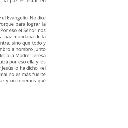
, la paz es estar en
 el Evangelio. No dice
orque para lograr la
 Por eso el Señor nos
 la paz mundana de la
ntra, sino que todo y
hombro a hombro junto
 decía la Madre Teresa
uizá por eso ella y los
Jesús lo ha dicho: «el
 mal no es más fuerte
paz y no tenemos qué