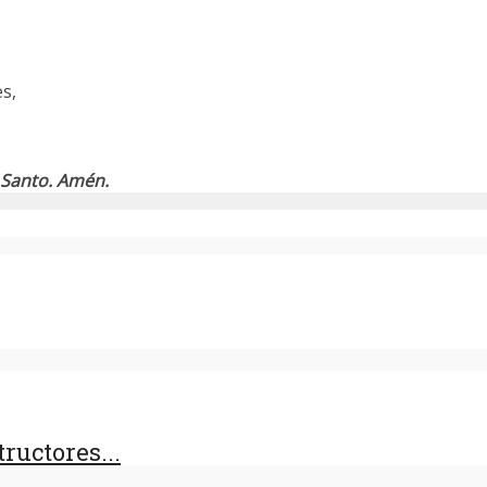
es,
u Santo. Amén.
ructores...