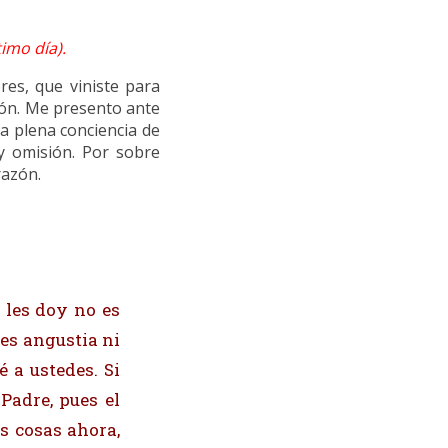
imo día).
res, que viniste para
ión. Me presento ante
la plena conciencia de
y omisión. Por sobre
razón.
o les doy no es
es angustia ni
é a ustedes. Si
Padre, pues el
s cosas ahora,