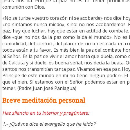
Jesús nos da. Porque la paz no es no tener problemas
comunión con Dios.
«No se turbe vuestro corazón ni se acobarde» nos dice hoy
«no sintamos nunca miedo», sino: no nos acobardemos. P
paz, hay que luchar, hay que estar en actitud de combate.
dice «que no nos da la paz como la da el mundo». No es
comodidad, del confort, del placer de no tener nada en co
todos están a tu favor. Es más bien la paz del combate 
al Señor. Es la paz de vivir el amor hasta que duela, como
de Calcuta y si duele, es buena señal, nos decía la beata. Q
santos nos transmitían tanta paz. Vivamos en esa paz. Hoy 
Príncipe de este mundo en mí no tiene ningún poder». El
que el bien. Si estamos con el Señor podemos estar en 
temer. (Padre Juan José Paniagua)
Breve meditación personal
Haz silencio en tu interior y pregúntate:
1.- ¿Qué me dice el evangelio que he leído?