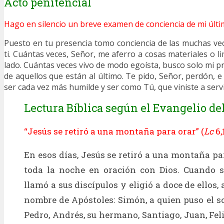
Acto penitencial
Hago en silencio un breve examen de conciencia de mi últi
Puesto en tu presencia tomo conciencia de las muchas v
ti. Cuántas veces, Señor, me aferro a cosas materiales o l
lado. Cuántas veces vivo de modo egoísta, busco solo mi p
de aquellos que están al último. Te pido, Señor, perdón, 
ser cada vez más humilde y ser como Tú, que viniste a servi
Lectura Bíblica según el Evangelio del
“Jesús se retiró a una montaña para orar” (
Lc
6,
En esos días, Jesús se retiró a una montaña pa
toda la noche en oración con Dios. Cuando s
llamó a sus discípulos y eligió a doce de ellos, a
nombre de Apóstoles: Simón, a quien puso el 
Pedro, Andrés, su hermano, Santiago, Juan, Fel