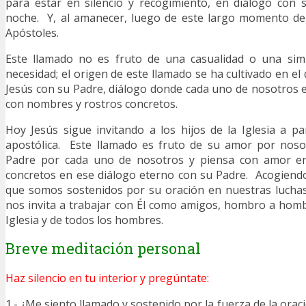
para estar en silencio y recogimiento, en diálogo con 
noche. Y, al amanecer, luego de este largo momento de 
Apóstoles.
Este llamado no es fruto de una casualidad o una sim
necesidad; el origen de este llamado se ha cultivado en el
Jesús con su Padre, diálogo donde cada uno de nosotros
con nombres y rostros concretos.
Hoy Jesús sigue invitando a los hijos de la Iglesia a pa
apostólica. Este llamado es fruto de su amor por nosot
Padre por cada uno de nosotros y piensa con amor e
concretos en ese diálogo eterno con su Padre. Acogiend
que somos sostenidos por su oración en nuestras luchas 
nos invita a trabajar con Él como amigos, hombro a homb
Iglesia y de todos los hombres.
Breve meditación personal
Haz silencio en tu interior y pregúntate:
1.- ¿Me siento llamado y sostenido por la fuerza de la orac