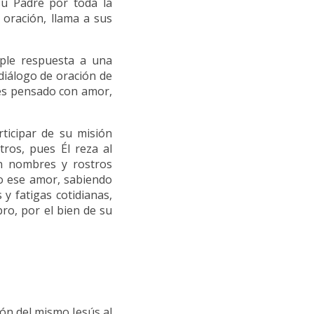
su Padre por toda la
oración, llama a sus
ple respuesta a una
 diálogo de oración de
 es pensado con amor,
rticipar de su misión
ros, pues Él reza al
n nombres y rostros
o ese amor, sabiendo
y fatigas cotidianas,
ro, por el bien de su
ión del mismo Jesús al