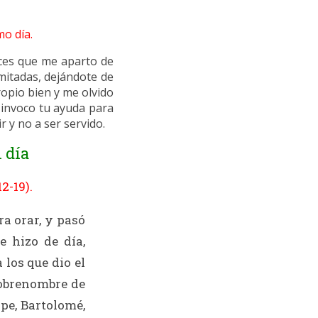
mo día.
eces que me aparto de
imitadas, dejándote de
ropio bien y me olvido
e invoco tu ayuda para
r y no a ser servido.
 día
12-19).
ra orar, y pasó
e hizo de día,
 los que dio el
sobrenombre de
ipe, Bartolomé,