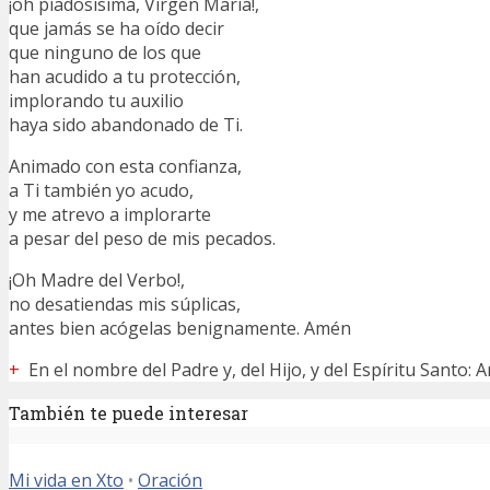
¡oh piadosísima, Virgen María!,
que jamás se ha oído decir
que ninguno de los que
han acudido a tu protección,
implorando tu auxilio
haya sido abandonado de Ti.
Animado con esta confianza,
a Ti también yo acudo,
y me atrevo a implorarte
a pesar del peso de mis pecados.
¡Oh Madre del Verbo!,
no desatiendas mis súplicas,
antes bien acógelas benignamente. Amén
+
En el nombre del Padre y, del Hijo, y del Espíritu Santo: 
También te puede interesar
Mi vida en Xto
•
Oración