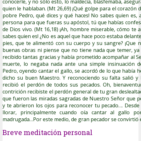
conocerle, y no sólo esto, lo maldecía, blasfemaba, asegu
quien le hablaban. (Mt 26,69) ¡Qué golpe para el corazón 
pobre Pedro, qué dices y qué haces! No sabes quien es, 
persona para que fueras su apóstol, tú que habías confesa
de Dios vivo. (Mt 16,18) ¡Ah, hombre miserable, cómo te a
sabes quien es! ¿No es aquel que hace poco estaba delante 
pies, que te alimentó con su cuerpo y su sangre? ¡Que 
buenas obras ni piense que no tiene nada que temer, ya
recibido tantas gracias y había prometido acompañar al Señ
muerte, lo negaba nada ante una simple insinuación d
Pedro, oyendo cantar el gallo, se acordó de lo que había h
dicho su buen Maestro. Y reconociendo su falta salió y
recibió el perdón de todos sus pecados. Oh, bienaventu
contrición recibiste el perdón general de tu gran deslealta
que fueron las miradas sagradas de Nuestro Señor que p
y te abrieron los ojos para reconocer tu pecado…. Desde
llorar, principalmente cuando oía cantar al gallo p
madrugada…Por este medio, de gran pecador se convirtió 
Breve meditación personal