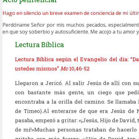
Hago en silencio un breve examen de conciencia de mi últi
Perdóname Señor por mis muchos pecados, especialmente
en que soy soberbio y autosuficiente. Me acojo a tu amor y 
Lectura Bíblica
Lectura Bíblica según el Evangelio del día: “D
ustedes mismos”
Mc
10,46-52
Llegaron a Jericó. Al salir Jesús de allí con s
con bastante más gente, un ciego que ped
encontraba a la orilla del camino. Se llamaba 
de Timeo).Al enterarse de que era Jesús de 
pasaba, empezó a gritar: «¡Jesús, Hijo de David
de mí!»Muchas personas trataban de hacerlo c
gritaba con más fuerza: «¡Hijo de David, te