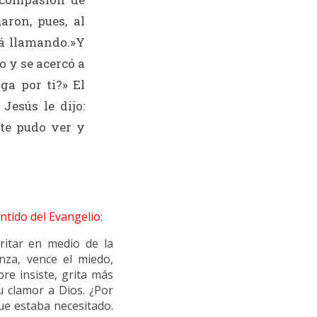
aron, pues, al
tá llamando.»Y
o y se acercó a
ga por ti?» El
Jesús le dijo:
nte pudo ver y
ntido del Evangelio:
itar en medio de la
za, vence el miedo,
re insiste, grita más
u clamor a Dios. ¿Por
ue estaba necesitado.