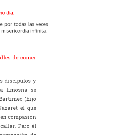
mo día.
 por todas las veces
misericordia infinita.
adles de comer
us discípulos y
ía limosna se
Bartimeo (hijo
Nazaret el que
, ten compasión
allar. Pero él
n compasión de