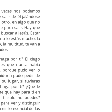
.
 A veces nos podemos
salir de él jalándose
n otro, en algo que no
te para salir. Hay que
 buscar a Jesús. Estar
 no lo estás mucho, la
 la multitud, te van a
ados.
haga por ti? El ciego
les que nunca había
, porque pudo ver lo
biduría pudo pedir de
 su lugar, si tuvieras
 haga por ti? ¿Qué le
te que hay para ti en
r ti solo no puedes?
para ver y distinguir
nir lo esencial de las