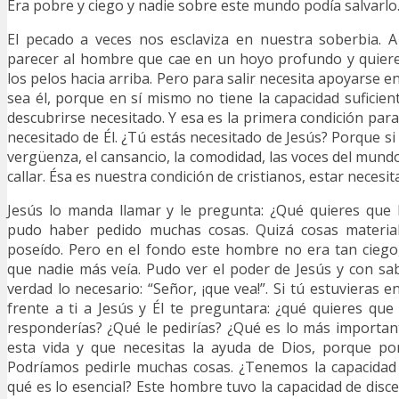
Era pobre y ciego y nadie sobre este mundo podía salvarlo
El pecado a veces nos esclaviza en nuestra soberbia.
parecer al hombre que cae en un hoyo profundo y quiere 
los pelos hacia arriba. Pero para salir necesita apoyarse e
sea él, porque en sí mismo no tiene la capacidad suficien
descubrirse necesitado. Y esa es la primera condición para
necesitado de Él. ¿Tú estás necesitado de Jesús? Porque si
vergüenza, el cansancio, la comodidad, las voces del mundo,
callar. Ésa es nuestra condición de cristianos, estar necesit
Jesús lo manda llamar y le pregunta: ¿Qué quieres que 
pudo haber pedido muchas cosas. Quizá cosas materia
poseído. Pero en el fondo este hombre no era tan ciego
que nadie más veía. Pudo ver el poder de Jesús y con sa
verdad lo necesario: “Señor, ¡que vea!”. Si tú estuvieras en
frente a ti a Jesús y Él te preguntara: ¿qué quieres que
responderías? ¿Qué le pedirías? ¿Qué es lo más importan
esta vida y que necesitas la ayuda de Dios, porque po
Podríamos pedirle muchas cosas. ¿Tenemos la capacidad 
qué es lo esencial? Este hombre tuvo la capacidad de discer